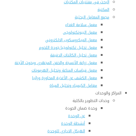
البحث فى مقتنيات المكتبات
المكتبة
مجمع المعامل البحثية
معمل سلامة الغذاء
معمل البيوتكنولوجى
معمل الميكروسكوب الالكتروني
معمل تحليل تكنولوجيا جودة اللحوم
معمل تحليل الكائنات الدقيقة
معمل زراعة الأنسجة والحقن المجهرى وبحوث الأجنة
معمل قياسات المناعة وتحليل الهرمونات
معمل الكشف عن الأغذية المحاورة وراثيا
معامل الكيمياء وتحليل المياة
المراكز والوحدات
وحدات التطوير بالكلية
وحدة ضمان الجودة
عن الوحدة
أنشطة الوحدة
الهيكل الادارى للوحدة