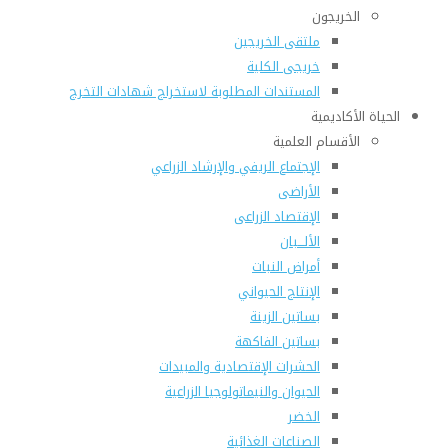
الخريجون
ملتقى الخريجين
خريجى الكلية
المستندات المطلوبة لاستخراج شهادات التخرج
الحياة الأكاديمية
الأقسام العلمية
الإجتماع الريفي والإرشاد الزراعي
الأراضى
الإقتصاد الزراعى
الألـــبان
أمراض النبات
الإنتاج الحيواني
بساتين الزينة
بساتين الفاكهة
الحشرات الإقتصادية والمبيدات
الحيوان والنيماتولوجيا الزراعية
الخضر
الصناعات الغذائية