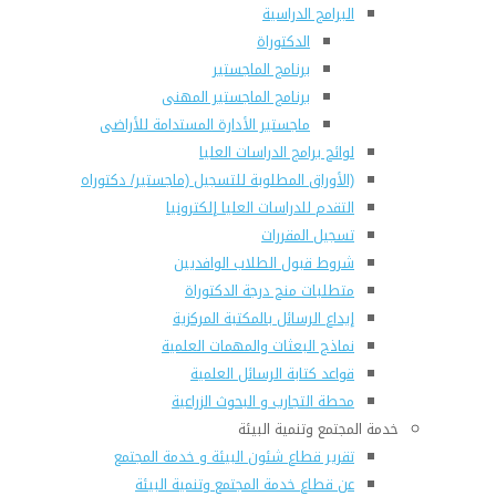
البرامج الدراسية
الدكتوراة
برنامج الماجستير
برنامج الماجستير المهنى
ماجستير الأدارة المستدامة للأراضى
لوائح برامج الدراسات العليا
(الأوراق المطلوبة للتسجيل (ماجستير/ دكتوراه
التقدم للدراسات العليا إلكترونيا
تسجيل المقررات
شروط قبول الطلاب الوافديين
متطلبات منح درجة الدكتوراة
إيداع الرسائل بالمكتبة المركزية
نماذج البعثات والمهمات العلمية
قواعد كتابة الرسائل العلمية
محطة التجارب و البحوث الزراعية
خدمة المجتمع وتنمية البيئة
تقرير قطاع شئون البيئة و خدمة المجتمع
عن قطاع خدمة المجتمع وتنمية البيئة