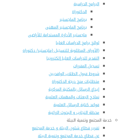
البرامج الدراسية
الدكتوراة
برنامج الماجستير
برنامج الماجستير المهنى
ماجستير الأدارة المستدامة للأراضى
لوائح برامج الدراسات العليا
(الأوراق المطلوبة للتسجيل (ماجستير/ دكتوراه
التقدم للدراسات العليا إلكترونيا
تسجيل المقررات
شروط قبول الطلاب الوافديين
متطلبات منح درجة الدكتوراة
إيداع الرسائل بالمكتبة المركزية
نماذج البعثات والمهمات العلمية
قواعد كتابة الرسائل العلمية
محطة التجارب و البحوث الزراعية
خدمة المجتمع وتنمية البيئة
تقرير قطاع شئون البيئة و خدمة المجتمع
عن قطاع خدمة المجتمع وتنمية البيئة