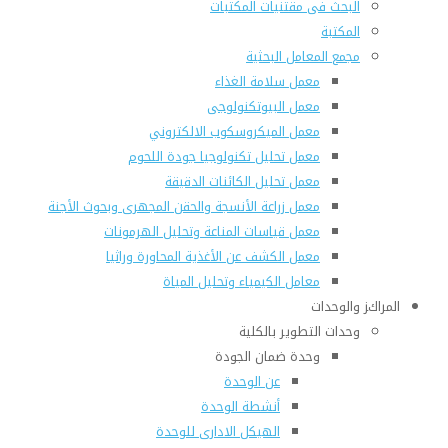
البحث فى مقتنيات المكتبات
المكتبة
مجمع المعامل البحثية
معمل سلامة الغذاء
معمل البيوتكنولوجى
معمل الميكروسكوب الالكتروني
معمل تحليل تكنولوجيا جودة اللحوم
معمل تحليل الكائنات الدقيقة
معمل زراعة الأنسجة والحقن المجهرى وبحوث الأجنة
معمل قياسات المناعة وتحليل الهرمونات
معمل الكشف عن الأغذية المحاورة وراثيا
معامل الكيمياء وتحليل المياة
المراكز والوحدات
وحدات التطوير بالكلية
وحدة ضمان الجودة
عن الوحدة
أنشطة الوحدة
الهيكل الادارى للوحدة