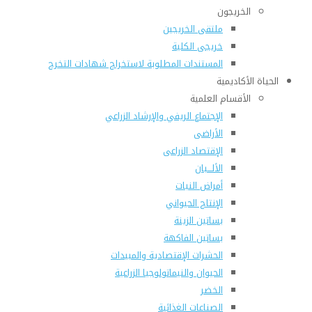
الخريجون
ملتقى الخريجين
خريجى الكلية
المستندات المطلوبة لاستخراج شهادات التخرج
الحياة الأكاديمية
الأقسام العلمية
الإجتماع الريفي والإرشاد الزراعي
الأراضى
الإقتصاد الزراعى
الألـــبان
أمراض النبات
الإنتاج الحيواني
بساتين الزينة
بساتين الفاكهة
الحشرات الإقتصادية والمبيدات
الحيوان والنيماتولوجيا الزراعية
الخضر
الصناعات الغذائية