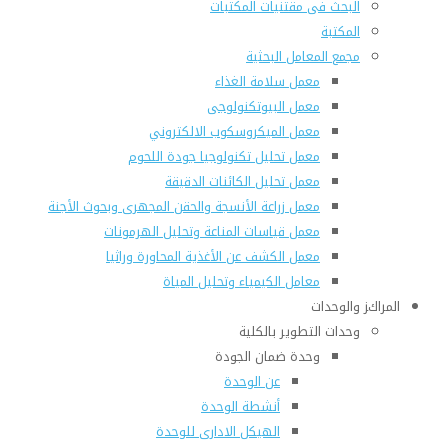
البحث فى مقتنيات المكتبات
المكتبة
مجمع المعامل البحثية
معمل سلامة الغذاء
معمل البيوتكنولوجى
معمل الميكروسكوب الالكتروني
معمل تحليل تكنولوجيا جودة اللحوم
معمل تحليل الكائنات الدقيقة
معمل زراعة الأنسجة والحقن المجهرى وبحوث الأجنة
معمل قياسات المناعة وتحليل الهرمونات
معمل الكشف عن الأغذية المحاورة وراثيا
معامل الكيمياء وتحليل المياة
المراكز والوحدات
وحدات التطوير بالكلية
وحدة ضمان الجودة
عن الوحدة
أنشطة الوحدة
الهيكل الادارى للوحدة