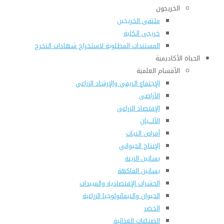
الخريجون
ملتقى الخريجين
خريجى الكلية
المستندات المطلوبة لاستخراج شهادات التخرج
الحياة الأكاديمية
الأقسام العلمية
الإجتماع الريفي والإرشاد الزراعي
الأراضى
الإقتصاد الزراعى
الألـــبان
أمراض النبات
الإنتاج الحيواني
بساتين الزينة
بساتين الفاكهة
الحشرات الإقتصادية والمبيدات
الحيوان والنيماتولوجيا الزراعية
الخضر
الصناعات الغذائية