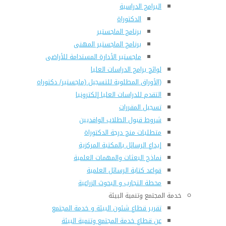
البرامج الدراسية
الدكتوراة
برنامج الماجستير
برنامج الماجستير المهنى
ماجستير الأدارة المستدامة للأراضى
لوائح برامج الدراسات العليا
(الأوراق المطلوبة للتسجيل (ماجستير/ دكتوراه
التقدم للدراسات العليا إلكترونيا
تسجيل المقررات
شروط قبول الطلاب الوافديين
متطلبات منح درجة الدكتوراة
إيداع الرسائل بالمكتبة المركزية
نماذج البعثات والمهمات العلمية
قواعد كتابة الرسائل العلمية
محطة التجارب و البحوث الزراعية
خدمة المجتمع وتنمية البيئة
تقرير قطاع شئون البيئة و خدمة المجتمع
عن قطاع خدمة المجتمع وتنمية البيئة