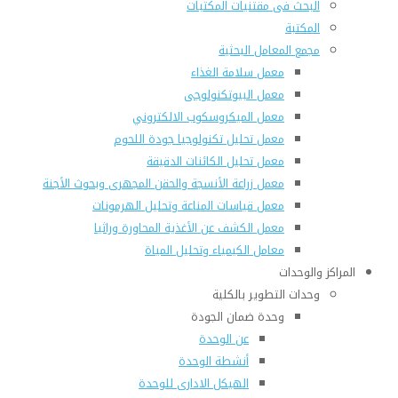
البحث فى مقتنيات المكتبات
المكتبة
مجمع المعامل البحثية
معمل سلامة الغذاء
معمل البيوتكنولوجى
معمل الميكروسكوب الالكتروني
معمل تحليل تكنولوجيا جودة اللحوم
معمل تحليل الكائنات الدقيقة
معمل زراعة الأنسجة والحقن المجهرى وبحوث الأجنة
معمل قياسات المناعة وتحليل الهرمونات
معمل الكشف عن الأغذية المحاورة وراثيا
معامل الكيمياء وتحليل المياة
المراكز والوحدات
وحدات التطوير بالكلية
وحدة ضمان الجودة
عن الوحدة
أنشطة الوحدة
الهيكل الادارى للوحدة