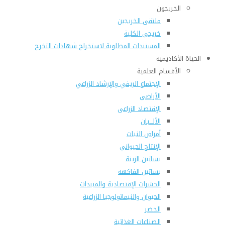
الخريجون
ملتقى الخريجين
خريجى الكلية
المستندات المطلوبة لاستخراج شهادات التخرج
الحياة الأكاديمية
الأقسام العلمية
الإجتماع الريفي والإرشاد الزراعي
الأراضى
الإقتصاد الزراعى
الألـــبان
أمراض النبات
الإنتاج الحيواني
بساتين الزينة
بساتين الفاكهة
الحشرات الإقتصادية والمبيدات
الحيوان والنيماتولوجيا الزراعية
الخضر
الصناعات الغذائية