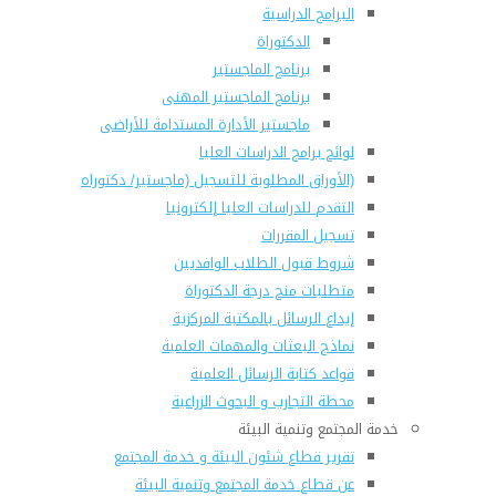
البرامج الدراسية
الدكتوراة
برنامج الماجستير
برنامج الماجستير المهنى
ماجستير الأدارة المستدامة للأراضى
لوائح برامج الدراسات العليا
(الأوراق المطلوبة للتسجيل (ماجستير/ دكتوراه
التقدم للدراسات العليا إلكترونيا
تسجيل المقررات
شروط قبول الطلاب الوافديين
متطلبات منح درجة الدكتوراة
إيداع الرسائل بالمكتبة المركزية
نماذج البعثات والمهمات العلمية
قواعد كتابة الرسائل العلمية
محطة التجارب و البحوث الزراعية
خدمة المجتمع وتنمية البيئة
تقرير قطاع شئون البيئة و خدمة المجتمع
عن قطاع خدمة المجتمع وتنمية البيئة