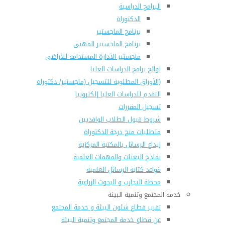
البرامج الدراسية
الدكتوراة
برنامج الماجستير
برنامج الماجستير المهنى
ماجستير الأدارة المستدامة للأراضى
لوائح برامج الدراسات العليا
(الأوراق المطلوبة للتسجيل (ماجستير/ دكتوراه
التقدم للدراسات العليا إلكترونيا
تسجيل المقررات
شروط قبول الطلاب الوافديين
متطلبات منح درجة الدكتوراة
إيداع الرسائل بالمكتبة المركزية
نماذج البعثات والمهمات العلمية
قواعد كتابة الرسائل العلمية
محطة التجارب و البحوث الزراعية
خدمة المجتمع وتنمية البيئة
تقرير قطاع شئون البيئة و خدمة المجتمع
عن قطاع خدمة المجتمع وتنمية البيئة