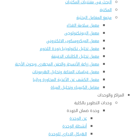
البحث فى مقتنيات المكتبات
المكتبة
مجمع المعامل البحثية
معمل سلامة الغذاء
معمل البيوتكنولوجى
معمل الميكروسكوب الالكتروني
معمل تحليل تكنولوجيا جودة اللحوم
معمل تحليل الكائنات الدقيقة
معمل زراعة الأنسجة والحقن المجهرى وبحوث الأجنة
معمل قياسات المناعة وتحليل الهرمونات
معمل الكشف عن الأغذية المحاورة وراثيا
معامل الكيمياء وتحليل المياة
المراكز والوحدات
وحدات التطوير بالكلية
وحدة ضمان الجودة
عن الوحدة
أنشطة الوحدة
الهيكل الادارى للوحدة