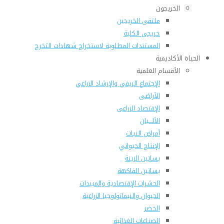
الخريجون
ملتقى الخريجين
خريجى الكلية
المستندات المطلوبة لاستخراج شهادات التخرج
الحياة الأكاديمية
الأقسام العلمية
الإجتماع الريفي والإرشاد الزراعي
الأراضى
الإقتصاد الزراعى
الألـــبان
أمراض النبات
الإنتاج الحيواني
بساتين الزينة
بساتين الفاكهة
الحشرات الإقتصادية والمبيدات
الحيوان والنيماتولوجيا الزراعية
الخضر
الصناعات الغذائية