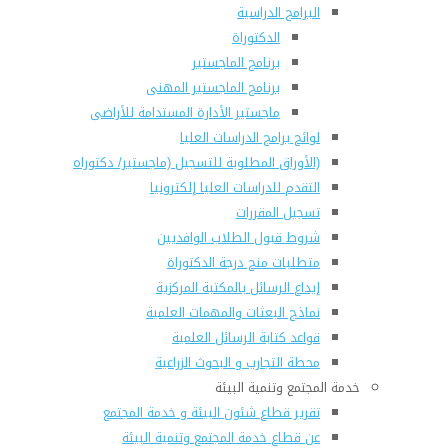
البرامج الدراسية
الدكتوراة
برنامج الماجستير
برنامج الماجستير المهنى
ماجستير الأدارة المستدامة للأراضى
لوائح برامج الدراسات العليا
(الأوراق المطلوبة للتسجيل (ماجستير/ دكتوراه
التقدم للدراسات العليا إلكترونيا
تسجيل المقررات
شروط قبول الطلاب الوافديين
متطلبات منح درجة الدكتوراة
إيداع الرسائل بالمكتبة المركزية
نماذج البعثات والمهمات العلمية
قواعد كتابة الرسائل العلمية
محطة التجارب و البحوث الزراعية
خدمة المجتمع وتنمية البيئة
تقرير قطاع شئون البيئة و خدمة المجتمع
عن قطاع خدمة المجتمع وتنمية البيئة