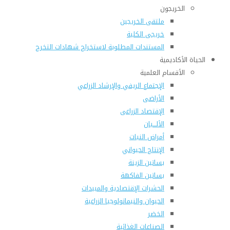
الخريجون
ملتقى الخريجين
خريجى الكلية
المستندات المطلوبة لاستخراج شهادات التخرج
الحياة الأكاديمية
الأقسام العلمية
الإجتماع الريفي والإرشاد الزراعي
الأراضى
الإقتصاد الزراعى
الألـــبان
أمراض النبات
الإنتاج الحيواني
بساتين الزينة
بساتين الفاكهة
الحشرات الإقتصادية والمبيدات
الحيوان والنيماتولوجيا الزراعية
الخضر
الصناعات الغذائية