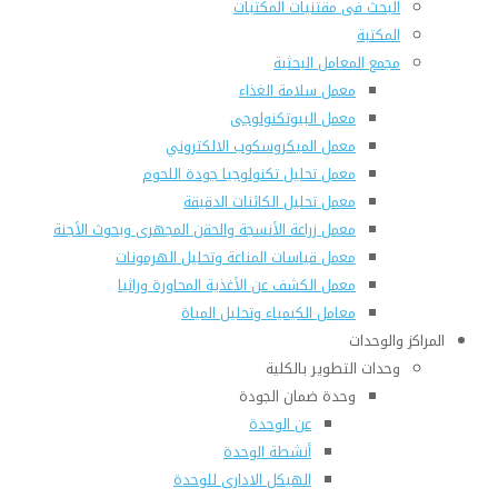
البحث فى مقتنيات المكتبات
المكتبة
مجمع المعامل البحثية
معمل سلامة الغذاء
معمل البيوتكنولوجى
معمل الميكروسكوب الالكتروني
معمل تحليل تكنولوجيا جودة اللحوم
معمل تحليل الكائنات الدقيقة
معمل زراعة الأنسجة والحقن المجهرى وبحوث الأجنة
معمل قياسات المناعة وتحليل الهرمونات
معمل الكشف عن الأغذية المحاورة وراثيا
معامل الكيمياء وتحليل المياة
المراكز والوحدات
وحدات التطوير بالكلية
وحدة ضمان الجودة
عن الوحدة
أنشطة الوحدة
الهيكل الادارى للوحدة