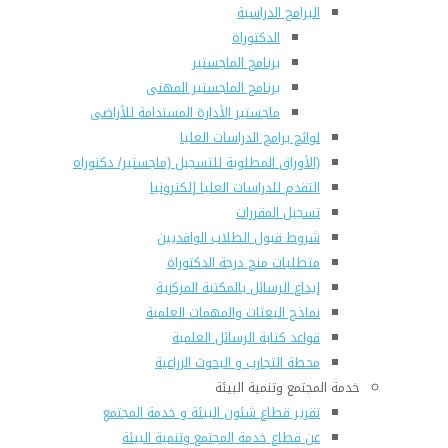
البرامج الدراسية
الدكتوراة
برنامج الماجستير
برنامج الماجستير المهنى
ماجستير الأدارة المستدامة للأراضى
لوائح برامج الدراسات العليا
(الأوراق المطلوبة للتسجيل (ماجستير/ دكتوراه
التقدم للدراسات العليا إلكترونيا
تسجيل المقررات
شروط قبول الطلاب الوافديين
متطلبات منح درجة الدكتوراة
إيداع الرسائل بالمكتبة المركزية
نماذج البعثات والمهمات العلمية
قواعد كتابة الرسائل العلمية
محطة التجارب و البحوث الزراعية
خدمة المجتمع وتنمية البيئة
تقرير قطاع شئون البيئة و خدمة المجتمع
عن قطاع خدمة المجتمع وتنمية البيئة