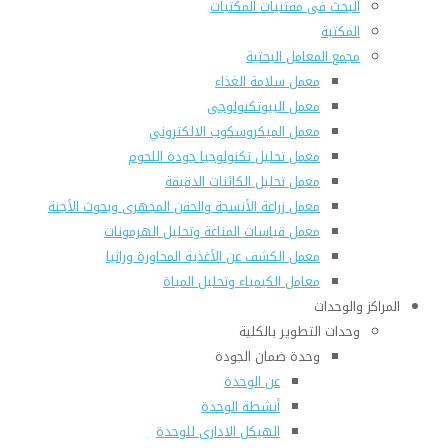
البحث فى مقتنيات المكتبات
المكتبة
مجمع المعامل البحثية
معمل سلامة الغذاء
معمل البيوتكنولوجى
معمل الميكروسكوب الالكتروني
معمل تحليل تكنولوجيا جودة اللحوم
معمل تحليل الكائنات الدقيقة
معمل زراعة الأنسجة والحقن المجهرى وبحوث الأجنة
معمل قياسات المناعة وتحليل الهرمونات
معمل الكشف عن الأغذية المحاورة وراثيا
معامل الكيمياء وتحليل المياة
المراكز والوحدات
وحدات التطوير بالكلية
وحدة ضمان الجودة
عن الوحدة
أنشطة الوحدة
الهيكل الادارى للوحدة