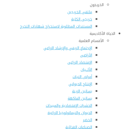
الخريجون
ملتقى الخريجين
خريجى الكلية
المستندات المطلوبة لاستخراج شهادات التخرج
الحياة الأكاديمية
الأقسام العلمية
الإجتماع الريفي والإرشاد الزراعي
الأراضى
الإقتصاد الزراعى
الألـــبان
أمراض النبات
الإنتاج الحيواني
بساتين الزينة
بساتين الفاكهة
الحشرات الإقتصادية والمبيدات
الحيوان والنيماتولوجيا الزراعية
الخضر
الصناعات الغذائية