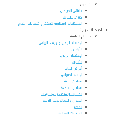
الخريجون
ملتقى الخريجين
خريجى الكلية
المستندات المطلوبة لاستخراج شهادات التخرج
الحياة الأكاديمية
الأقسام العلمية
الإجتماع الريفي والإرشاد الزراعي
الأراضى
الإقتصاد الزراعى
الألـــبان
أمراض النبات
الإنتاج الحيواني
بساتين الزينة
بساتين الفاكهة
الحشرات الإقتصادية والمبيدات
الحيوان والنيماتولوجيا الزراعية
الخضر
الصناعات الغذائية