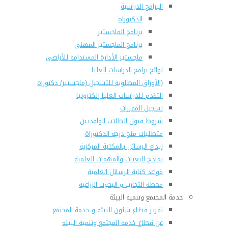
البرامج الدراسية
الدكتوراة
برنامج الماجستير
برنامج الماجستير المهنى
ماجستير الأدارة المستدامة للأراضى
لوائح برامج الدراسات العليا
(الأوراق المطلوبة للتسجيل (ماجستير/ دكتوراه
التقدم للدراسات العليا إلكترونيا
تسجيل المقررات
شروط قبول الطلاب الوافديين
متطلبات منح درجة الدكتوراة
إيداع الرسائل بالمكتبة المركزية
نماذج البعثات والمهمات العلمية
قواعد كتابة الرسائل العلمية
محطة التجارب و البحوث الزراعية
خدمة المجتمع وتنمية البيئة
تقرير قطاع شئون البيئة و خدمة المجتمع
عن قطاع خدمة المجتمع وتنمية البيئة