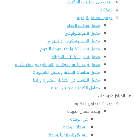
البحث فى مقتنيات المكتبات
المكتبة
مجمع المعامل البحثية
معمل سلامة الغذاء
معمل البيوتكنولوجى
معمل الميكروسكوب الالكتروني
معمل تحليل تكنولوجيا جودة اللحوم
معمل تحليل الكائنات الدقيقة
معمل زراعة الأنسجة والحقن المجهرى وبحوث الأجنة
معمل قياسات المناعة وتحليل الهرمونات
معمل الكشف عن الأغذية المحاورة وراثيا
معامل الكيمياء وتحليل المياة
المراكز والوحدات
وحدات التطوير بالكلية
وحدة ضمان الجودة
عن الوحدة
أنشطة الوحدة
الهيكل الادارى للوحدة