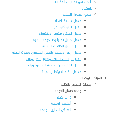
البحث فى مقتنيات المكتبات
المكتبة
مجمع المعامل البحثية
معمل سلامة الغذاء
معمل البيوتكنولوجى
معمل الميكروسكوب الالكتروني
معمل تحليل تكنولوجيا جودة اللحوم
معمل تحليل الكائنات الدقيقة
معمل زراعة الأنسجة والحقن المجهرى وبحوث الأجنة
معمل قياسات المناعة وتحليل الهرمونات
معمل الكشف عن الأغذية المحاورة وراثيا
معامل الكيمياء وتحليل المياة
المراكز والوحدات
وحدات التطوير بالكلية
وحدة ضمان الجودة
عن الوحدة
أنشطة الوحدة
الهيكل الادارى للوحدة