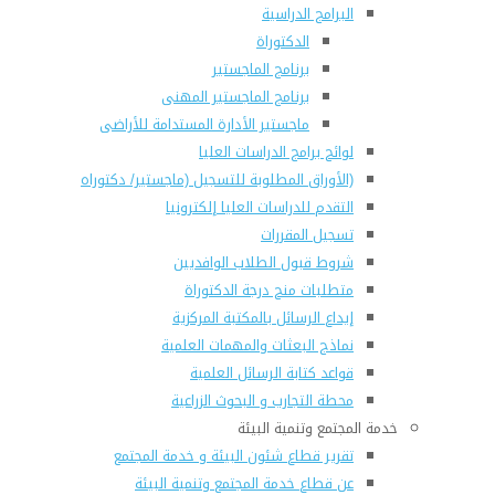
البرامج الدراسية
الدكتوراة
برنامج الماجستير
برنامج الماجستير المهنى
ماجستير الأدارة المستدامة للأراضى
لوائح برامج الدراسات العليا
(الأوراق المطلوبة للتسجيل (ماجستير/ دكتوراه
التقدم للدراسات العليا إلكترونيا
تسجيل المقررات
شروط قبول الطلاب الوافديين
متطلبات منح درجة الدكتوراة
إيداع الرسائل بالمكتبة المركزية
نماذج البعثات والمهمات العلمية
قواعد كتابة الرسائل العلمية
محطة التجارب و البحوث الزراعية
خدمة المجتمع وتنمية البيئة
تقرير قطاع شئون البيئة و خدمة المجتمع
عن قطاع خدمة المجتمع وتنمية البيئة