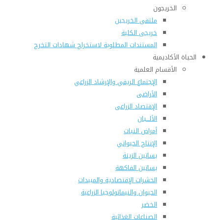
الخريجون
ملتقى الخريجين
خريجى الكلية
المستندات المطلوبة لاستخراج شهادات التخرج
الحياة الأكاديمية
الأقسام العلمية
الإجتماع الريفي والإرشاد الزراعي
الأراضى
الإقتصاد الزراعى
الألـــبان
أمراض النبات
الإنتاج الحيواني
بساتين الزينة
بساتين الفاكهة
الحشرات الإقتصادية والمبيدات
الحيوان والنيماتولوجيا الزراعية
الخضر
الصناعات الغذائية