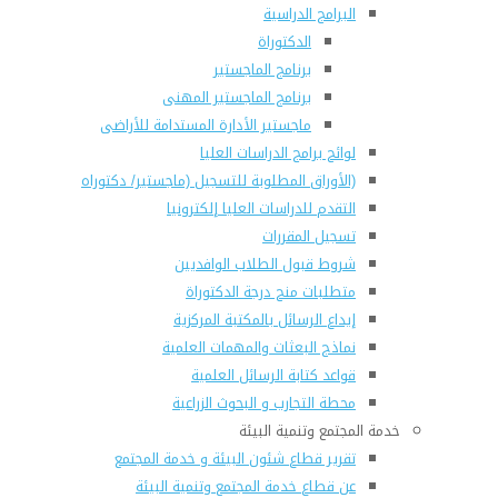
البرامج الدراسية
الدكتوراة
برنامج الماجستير
برنامج الماجستير المهنى
ماجستير الأدارة المستدامة للأراضى
لوائح برامج الدراسات العليا
(الأوراق المطلوبة للتسجيل (ماجستير/ دكتوراه
التقدم للدراسات العليا إلكترونيا
تسجيل المقررات
شروط قبول الطلاب الوافديين
متطلبات منح درجة الدكتوراة
إيداع الرسائل بالمكتبة المركزية
نماذج البعثات والمهمات العلمية
قواعد كتابة الرسائل العلمية
محطة التجارب و البحوث الزراعية
خدمة المجتمع وتنمية البيئة
تقرير قطاع شئون البيئة و خدمة المجتمع
عن قطاع خدمة المجتمع وتنمية البيئة