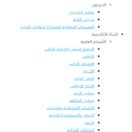
الخريجون
ملتقى الخريجين
خريجى الكلية
المستندات المطلوبة لاستخراج شهادات التخرج
الحياة الأكاديمية
الأقسام العلمية
الإجتماع الريفي والإرشاد الزراعي
الأراضى
الإقتصاد الزراعى
الألـــبان
أمراض النبات
الإنتاج الحيواني
بساتين الزينة
بساتين الفاكهة
الحشرات الإقتصادية والمبيدات
الحيوان والنيماتولوجيا الزراعية
الخضر
الصناعات الغذائية