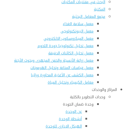
البحث فى مقتنيات المكتبات
المكتبة
مجمع المعامل البحثية
معمل سلامة الغذاء
معمل البيوتكنولوجى
معمل الميكروسكوب الالكتروني
معمل تحليل تكنولوجيا جودة اللحوم
معمل تحليل الكائنات الدقيقة
معمل زراعة الأنسجة والحقن المجهرى وبحوث الأجنة
معمل قياسات المناعة وتحليل الهرمونات
معمل الكشف عن الأغذية المحاورة وراثيا
معامل الكيمياء وتحليل المياة
المراكز والوحدات
وحدات التطوير بالكلية
وحدة ضمان الجودة
عن الوحدة
أنشطة الوحدة
الهيكل الادارى للوحدة