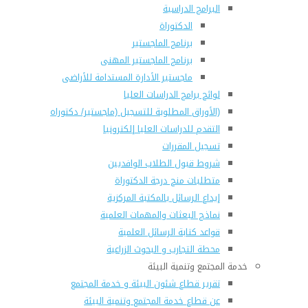
البرامج الدراسية
الدكتوراة
برنامج الماجستير
برنامج الماجستير المهنى
ماجستير الأدارة المستدامة للأراضى
لوائح برامج الدراسات العليا
(الأوراق المطلوبة للتسجيل (ماجستير/ دكتوراه
التقدم للدراسات العليا إلكترونيا
تسجيل المقررات
شروط قبول الطلاب الوافديين
متطلبات منح درجة الدكتوراة
إيداع الرسائل بالمكتبة المركزية
نماذج البعثات والمهمات العلمية
قواعد كتابة الرسائل العلمية
محطة التجارب و البحوث الزراعية
خدمة المجتمع وتنمية البيئة
تقرير قطاع شئون البيئة و خدمة المجتمع
عن قطاع خدمة المجتمع وتنمية البيئة