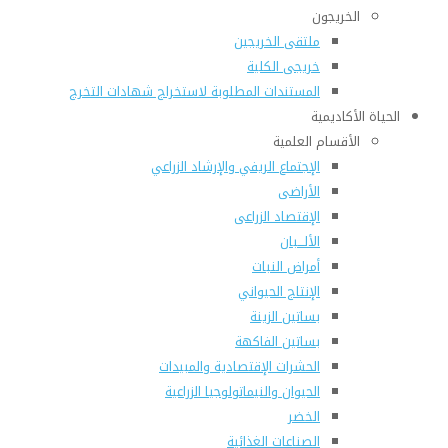
الخريجون
ملتقى الخريجين
خريجى الكلية
المستندات المطلوبة لاستخراج شهادات التخرج
الحياة الأكاديمية
الأقسام العلمية
الإجتماع الريفي والإرشاد الزراعي
الأراضى
الإقتصاد الزراعى
الألـــبان
أمراض النبات
الإنتاج الحيواني
بساتين الزينة
بساتين الفاكهة
الحشرات الإقتصادية والمبيدات
الحيوان والنيماتولوجيا الزراعية
الخضر
الصناعات الغذائية