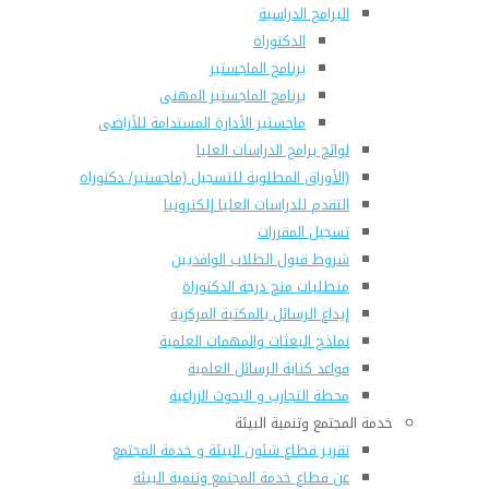
البرامج الدراسية
الدكتوراة
برنامج الماجستير
برنامج الماجستير المهنى
ماجستير الأدارة المستدامة للأراضى
لوائح برامج الدراسات العليا
(الأوراق المطلوبة للتسجيل (ماجستير/ دكتوراه
التقدم للدراسات العليا إلكترونيا
تسجيل المقررات
شروط قبول الطلاب الوافديين
متطلبات منح درجة الدكتوراة
إيداع الرسائل بالمكتبة المركزية
نماذج البعثات والمهمات العلمية
قواعد كتابة الرسائل العلمية
محطة التجارب و البحوث الزراعية
خدمة المجتمع وتنمية البيئة
تقرير قطاع شئون البيئة و خدمة المجتمع
عن قطاع خدمة المجتمع وتنمية البيئة