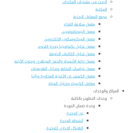
البحث فى مقتنيات المكتبات
المكتبة
مجمع المعامل البحثية
معمل سلامة الغذاء
معمل البيوتكنولوجى
معمل الميكروسكوب الالكتروني
معمل تحليل تكنولوجيا جودة اللحوم
معمل تحليل الكائنات الدقيقة
معمل زراعة الأنسجة والحقن المجهرى وبحوث الأجنة
معمل قياسات المناعة وتحليل الهرمونات
معمل الكشف عن الأغذية المحاورة وراثيا
معامل الكيمياء وتحليل المياة
المراكز والوحدات
وحدات التطوير بالكلية
وحدة ضمان الجودة
عن الوحدة
أنشطة الوحدة
الهيكل الادارى للوحدة