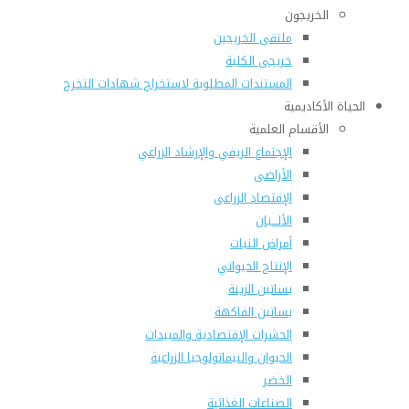
الخريجون
ملتقى الخريجين
خريجى الكلية
المستندات المطلوبة لاستخراج شهادات التخرج
الحياة الأكاديمية
الأقسام العلمية
الإجتماع الريفي والإرشاد الزراعي
الأراضى
الإقتصاد الزراعى
الألـــبان
أمراض النبات
الإنتاج الحيواني
بساتين الزينة
بساتين الفاكهة
الحشرات الإقتصادية والمبيدات
الحيوان والنيماتولوجيا الزراعية
الخضر
الصناعات الغذائية