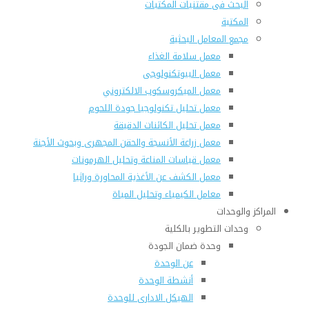
البحث فى مقتنيات المكتبات
المكتبة
مجمع المعامل البحثية
معمل سلامة الغذاء
معمل البيوتكنولوجى
معمل الميكروسكوب الالكتروني
معمل تحليل تكنولوجيا جودة اللحوم
معمل تحليل الكائنات الدقيقة
معمل زراعة الأنسجة والحقن المجهرى وبحوث الأجنة
معمل قياسات المناعة وتحليل الهرمونات
معمل الكشف عن الأغذية المحاورة وراثيا
معامل الكيمياء وتحليل المياة
المراكز والوحدات
وحدات التطوير بالكلية
وحدة ضمان الجودة
عن الوحدة
أنشطة الوحدة
الهيكل الادارى للوحدة