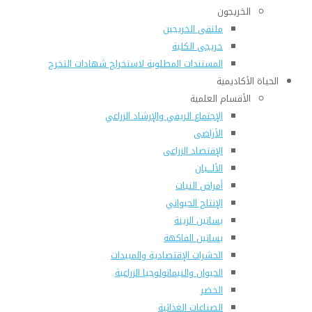
الخريجون
ملتقى الخريجين
خريجى الكلية
المستندات المطلوبة لاستخراج شهادات التخرج
الحياة الأكاديمية
الأقسام العلمية
الإجتماع الريفي والإرشاد الزراعي
الأراضى
الإقتصاد الزراعى
الألـــبان
أمراض النبات
الإنتاج الحيواني
بساتين الزينة
بساتين الفاكهة
الحشرات الإقتصادية والمبيدات
الحيوان والنيماتولوجيا الزراعية
الخضر
الصناعات الغذائية