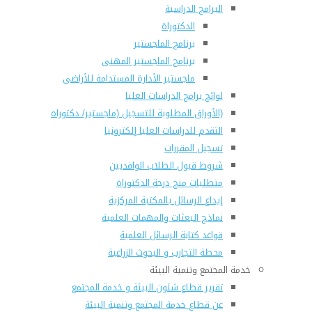
البرامج الدراسية
الدكتوراة
برنامج الماجستير
برنامج الماجستير المهنى
ماجستير الأدارة المستدامة للأراضى
لوائح برامج الدراسات العليا
(الأوراق المطلوبة للتسجيل (ماجستير/ دكتوراه
التقدم للدراسات العليا إلكترونيا
تسجيل المقررات
شروط قبول الطلاب الوافديين
متطلبات منح درجة الدكتوراة
إيداع الرسائل بالمكتبة المركزية
نماذج البعثات والمهمات العلمية
قواعد كتابة الرسائل العلمية
محطة التجارب و البحوث الزراعية
خدمة المجتمع وتنمية البيئة
تقرير قطاع شئون البيئة و خدمة المجتمع
عن قطاع خدمة المجتمع وتنمية البيئة