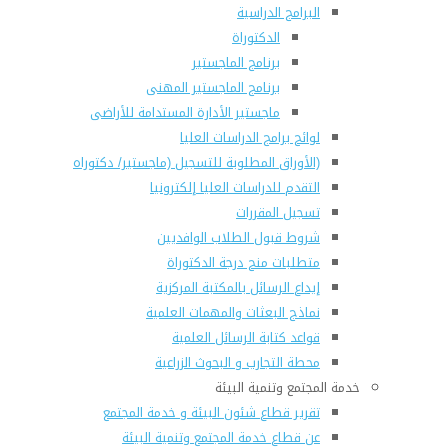
البرامج الدراسية
الدكتوراة
برنامج الماجستير
برنامج الماجستير المهنى
ماجستير الأدارة المستدامة للأراضى
لوائح برامج الدراسات العليا
(الأوراق المطلوبة للتسجيل (ماجستير/ دكتوراه
التقدم للدراسات العليا إلكترونيا
تسجيل المقررات
شروط قبول الطلاب الوافديين
متطلبات منح درجة الدكتوراة
إيداع الرسائل بالمكتبة المركزية
نماذج البعثات والمهمات العلمية
قواعد كتابة الرسائل العلمية
محطة التجارب و البحوث الزراعية
خدمة المجتمع وتنمية البيئة
تقرير قطاع شئون البيئة و خدمة المجتمع
عن قطاع خدمة المجتمع وتنمية البيئة