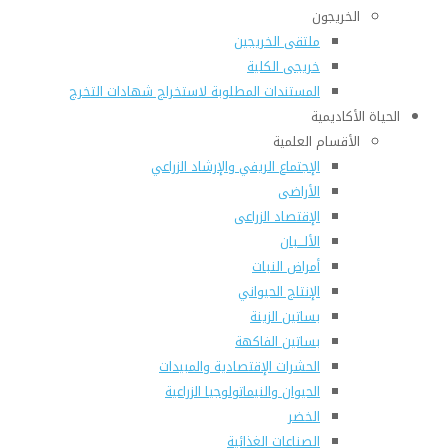
الخريجون
ملتقى الخريجين
خريجى الكلية
المستندات المطلوبة لاستخراج شهادات التخرج
الحياة الأكاديمية
الأقسام العلمية
الإجتماع الريفي والإرشاد الزراعي
الأراضى
الإقتصاد الزراعى
الألـــبان
أمراض النبات
الإنتاج الحيواني
بساتين الزينة
بساتين الفاكهة
الحشرات الإقتصادية والمبيدات
الحيوان والنيماتولوجيا الزراعية
الخضر
الصناعات الغذائية