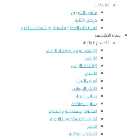
الخريجون
ملتقى الخريجين
خريجى الكلية
المستندات المطلوبة لاستخراج شهادات التخرج
الحياة الأكاديمية
الأقسام العلمية
الإجتماع الريفي والإرشاد الزراعي
الأراضى
الإقتصاد الزراعى
الألـــبان
أمراض النبات
الإنتاج الحيواني
بساتين الزينة
بساتين الفاكهة
الحشرات الإقتصادية والمبيدات
الحيوان والنيماتولوجيا الزراعية
الخضر
الصناعات الغذائية