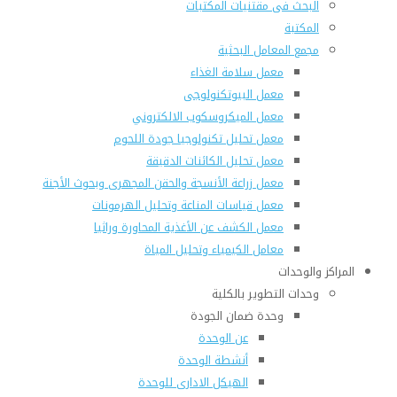
البحث فى مقتنيات المكتبات
المكتبة
مجمع المعامل البحثية
معمل سلامة الغذاء
معمل البيوتكنولوجى
معمل الميكروسكوب الالكتروني
معمل تحليل تكنولوجيا جودة اللحوم
معمل تحليل الكائنات الدقيقة
معمل زراعة الأنسجة والحقن المجهرى وبحوث الأجنة
معمل قياسات المناعة وتحليل الهرمونات
معمل الكشف عن الأغذية المحاورة وراثيا
معامل الكيمياء وتحليل المياة
المراكز والوحدات
وحدات التطوير بالكلية
وحدة ضمان الجودة
عن الوحدة
أنشطة الوحدة
الهيكل الادارى للوحدة