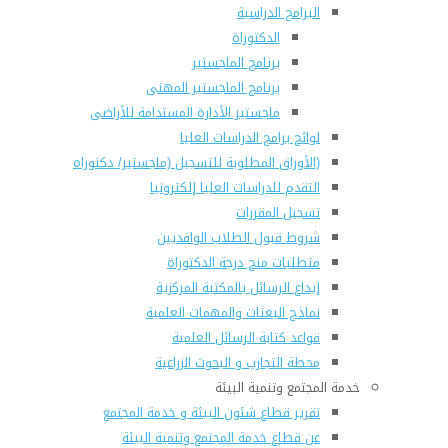
البرامج الدراسية
الدكتوراة
برنامج الماجستير
برنامج الماجستير المهنى
ماجستير الأدارة المستدامة للأراضى
لوائح برامج الدراسات العليا
(الأوراق المطلوبة للتسجيل (ماجستير/ دكتوراه
التقدم للدراسات العليا إلكترونيا
تسجيل المقررات
شروط قبول الطلاب الوافديين
متطلبات منح درجة الدكتوراة
إيداع الرسائل بالمكتبة المركزية
نماذج البعثات والمهمات العلمية
قواعد كتابة الرسائل العلمية
محطة التجارب و البحوث الزراعية
خدمة المجتمع وتنمية البيئة
تقرير قطاع شئون البيئة و خدمة المجتمع
عن قطاع خدمة المجتمع وتنمية البيئة