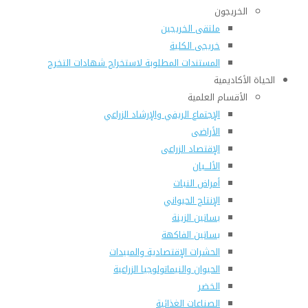
الخريجون
ملتقى الخريجين
خريجى الكلية
المستندات المطلوبة لاستخراج شهادات التخرج
الحياة الأكاديمية
الأقسام العلمية
الإجتماع الريفي والإرشاد الزراعي
الأراضى
الإقتصاد الزراعى
الألـــبان
أمراض النبات
الإنتاج الحيواني
بساتين الزينة
بساتين الفاكهة
الحشرات الإقتصادية والمبيدات
الحيوان والنيماتولوجيا الزراعية
الخضر
الصناعات الغذائية