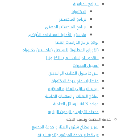
البرامج الدراسية
الدكتوراة
برنامج الماجستير
برنامج الماجستير المهنى
ماجستير الأدارة المستدامة للأراضى
لوائح برامج الدراسات العليا
(الأوراق المطلوبة للتسجيل (ماجستير/ دكتوراه
التقدم للدراسات العليا إلكترونيا
تسجيل المقررات
شروط قبول الطلاب الوافديين
متطلبات منح درجة الدكتوراة
إيداع الرسائل بالمكتبة المركزية
نماذج البعثات والمهمات العلمية
قواعد كتابة الرسائل العلمية
محطة التجارب و البحوث الزراعية
خدمة المجتمع وتنمية البيئة
تقرير قطاع شئون البيئة و خدمة المجتمع
عن قطاع خدمة المجتمع وتنمية البيئة