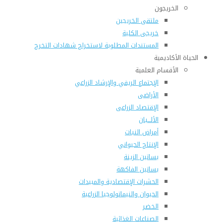
الخريجون
ملتقى الخريجين
خريجى الكلية
المستندات المطلوبة لاستخراج شهادات التخرج
الحياة الأكاديمية
الأقسام العلمية
الإجتماع الريفي والإرشاد الزراعي
الأراضى
الإقتصاد الزراعى
الألـــبان
أمراض النبات
الإنتاج الحيواني
بساتين الزينة
بساتين الفاكهة
الحشرات الإقتصادية والمبيدات
الحيوان والنيماتولوجيا الزراعية
الخضر
الصناعات الغذائية