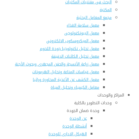
البحث فى مقتنيات المكتبات
المكتبة
مجمع المعامل البحثية
معمل سلامة الغذاء
معمل البيوتكنولوجى
معمل الميكروسكوب الالكتروني
معمل تحليل تكنولوجيا جودة اللحوم
معمل تحليل الكائنات الدقيقة
معمل زراعة الأنسجة والحقن المجهرى وبحوث الأجنة
معمل قياسات المناعة وتحليل الهرمونات
معمل الكشف عن الأغذية المحاورة وراثيا
معامل الكيمياء وتحليل المياة
المراكز والوحدات
وحدات التطوير بالكلية
وحدة ضمان الجودة
عن الوحدة
أنشطة الوحدة
الهيكل الادارى للوحدة