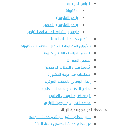
البرامج الدراسية
الدكتوراة
برنامج الماجستير
برنامج الماجستير المهنى
ماجستير الأدارة المستدامة للأراضى
لوائح برامج الدراسات العليا
(الأوراق المطلوبة للتسجيل (ماجستير/ دكتوراه
التقدم للدراسات العليا إلكترونيا
تسجيل المقررات
شروط قبول الطلاب الوافديين
متطلبات منح درجة الدكتوراة
إيداع الرسائل بالمكتبة المركزية
نماذج البعثات والمهمات العلمية
قواعد كتابة الرسائل العلمية
محطة التجارب و البحوث الزراعية
خدمة المجتمع وتنمية البيئة
تقرير قطاع شئون البيئة و خدمة المجتمع
عن قطاع خدمة المجتمع وتنمية البيئة