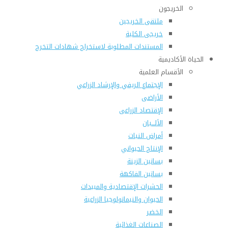
الخريجون
ملتقى الخريجين
خريجى الكلية
المستندات المطلوبة لاستخراج شهادات التخرج
الحياة الأكاديمية
الأقسام العلمية
الإجتماع الريفي والإرشاد الزراعي
الأراضى
الإقتصاد الزراعى
الألـــبان
أمراض النبات
الإنتاج الحيواني
بساتين الزينة
بساتين الفاكهة
الحشرات الإقتصادية والمبيدات
الحيوان والنيماتولوجيا الزراعية
الخضر
الصناعات الغذائية