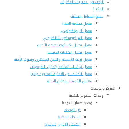
البحث فى مقتنيات المكتبات
المكتبة
مجمع المعامل البحثية
معمل سلامة الغذاء
معمل البيوتكنولوجى
معمل الميكروسكوب الالكتروني
معمل تحليل تكنولوجيا جودة اللحوم
معمل تحليل الكائنات الدقيقة
معمل زراعة الأنسجة والحقن المجهرى وبحوث الأجنة
معمل قياسات المناعة وتحليل الهرمونات
معمل الكشف عن الأغذية المحاورة وراثيا
معامل الكيمياء وتحليل المياة
المراكز والوحدات
وحدات التطوير بالكلية
وحدة ضمان الجودة
عن الوحدة
أنشطة الوحدة
الهيكل الادارى للوحدة