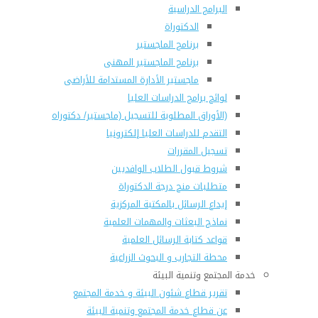
البرامج الدراسية
الدكتوراة
برنامج الماجستير
برنامج الماجستير المهنى
ماجستير الأدارة المستدامة للأراضى
لوائح برامج الدراسات العليا
(الأوراق المطلوبة للتسجيل (ماجستير/ دكتوراه
التقدم للدراسات العليا إلكترونيا
تسجيل المقررات
شروط قبول الطلاب الوافديين
متطلبات منح درجة الدكتوراة
إيداع الرسائل بالمكتبة المركزية
نماذج البعثات والمهمات العلمية
قواعد كتابة الرسائل العلمية
محطة التجارب و البحوث الزراعية
خدمة المجتمع وتنمية البيئة
تقرير قطاع شئون البيئة و خدمة المجتمع
عن قطاع خدمة المجتمع وتنمية البيئة