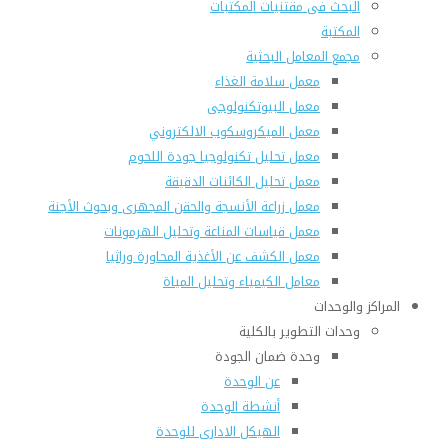
البحث فى مقتنيات المكتبات
المكتبة
مجمع المعامل البحثية
معمل سلامة الغذاء
معمل البيوتكنولوجى
معمل الميكروسكوب الالكتروني
معمل تحليل تكنولوجيا جودة اللحوم
معمل تحليل الكائنات الدقيقة
معمل زراعة الأنسجة والحقن المجهرى وبحوث الأجنة
معمل قياسات المناعة وتحليل الهرمونات
معمل الكشف عن الأغذية المحاورة وراثيا
معامل الكيمياء وتحليل المياة
المراكز والوحدات
وحدات التطوير بالكلية
وحدة ضمان الجودة
عن الوحدة
أنشطة الوحدة
الهيكل الادارى للوحدة