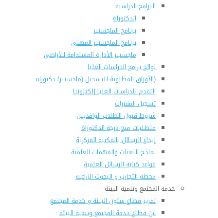
البرامج الدراسية
الدكتوراة
برنامج الماجستير
برنامج الماجستير المهنى
ماجستير الأدارة المستدامة للأراضى
لوائح برامج الدراسات العليا
(الأوراق المطلوبة للتسجيل (ماجستير/ دكتوراه
التقدم للدراسات العليا إلكترونيا
تسجيل المقررات
شروط قبول الطلاب الوافديين
متطلبات منح درجة الدكتوراة
إيداع الرسائل بالمكتبة المركزية
نماذج البعثات والمهمات العلمية
قواعد كتابة الرسائل العلمية
محطة التجارب و البحوث الزراعية
خدمة المجتمع وتنمية البيئة
تقرير قطاع شئون البيئة و خدمة المجتمع
عن قطاع خدمة المجتمع وتنمية البيئة