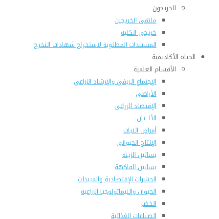
الخريجون
ملتقى الخريجين
خريجى الكلية
المستندات المطلوبة لاستخراج شهادات التخرج
الحياة الأكاديمية
الأقسام العلمية
الإجتماع الريفي والإرشاد الزراعي
الأراضى
الإقتصاد الزراعى
الألـــبان
أمراض النبات
الإنتاج الحيواني
بساتين الزينة
بساتين الفاكهة
الحشرات الإقتصادية والمبيدات
الحيوان والنيماتولوجيا الزراعية
الخضر
الصناعات الغذائية