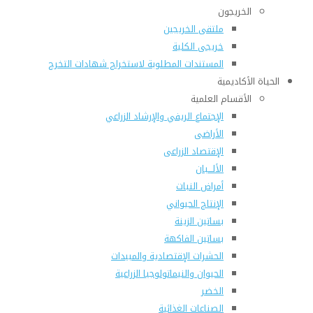
الخريجون
ملتقى الخريجين
خريجى الكلية
المستندات المطلوبة لاستخراج شهادات التخرج
الحياة الأكاديمية
الأقسام العلمية
الإجتماع الريفي والإرشاد الزراعي
الأراضى
الإقتصاد الزراعى
الألـــبان
أمراض النبات
الإنتاج الحيواني
بساتين الزينة
بساتين الفاكهة
الحشرات الإقتصادية والمبيدات
الحيوان والنيماتولوجيا الزراعية
الخضر
الصناعات الغذائية