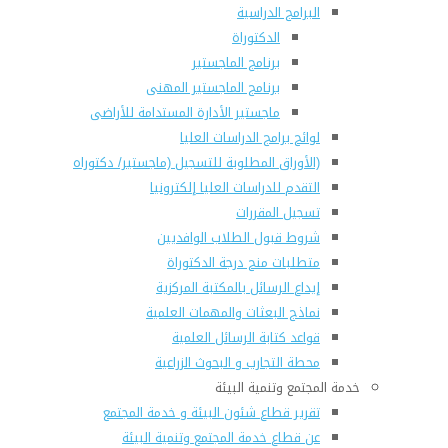
البرامج الدراسية
الدكتوراة
برنامج الماجستير
برنامج الماجستير المهنى
ماجستير الأدارة المستدامة للأراضى
لوائح برامج الدراسات العليا
(الأوراق المطلوبة للتسجيل (ماجستير/ دكتوراه
التقدم للدراسات العليا إلكترونيا
تسجيل المقررات
شروط قبول الطلاب الوافديين
متطلبات منح درجة الدكتوراة
إيداع الرسائل بالمكتبة المركزية
نماذج البعثات والمهمات العلمية
قواعد كتابة الرسائل العلمية
محطة التجارب و البحوث الزراعية
خدمة المجتمع وتنمية البيئة
تقرير قطاع شئون البيئة و خدمة المجتمع
عن قطاع خدمة المجتمع وتنمية البيئة