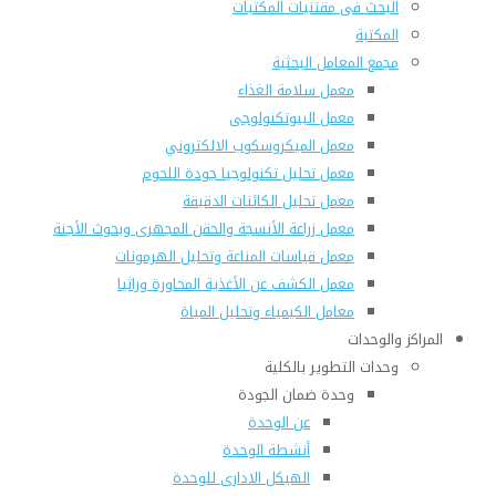
البحث فى مقتنيات المكتبات
المكتبة
مجمع المعامل البحثية
معمل سلامة الغذاء
معمل البيوتكنولوجى
معمل الميكروسكوب الالكتروني
معمل تحليل تكنولوجيا جودة اللحوم
معمل تحليل الكائنات الدقيقة
معمل زراعة الأنسجة والحقن المجهرى وبحوث الأجنة
معمل قياسات المناعة وتحليل الهرمونات
معمل الكشف عن الأغذية المحاورة وراثيا
معامل الكيمياء وتحليل المياة
المراكز والوحدات
وحدات التطوير بالكلية
وحدة ضمان الجودة
عن الوحدة
أنشطة الوحدة
الهيكل الادارى للوحدة