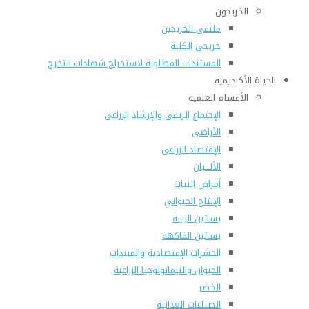
الخريجون
ملتقى الخريجين
خريجى الكلية
المستندات المطلوبة لاستخراج شهادات التخرج
الحياة الأكاديمية
الأقسام العلمية
الإجتماع الريفي والإرشاد الزراعي
الأراضى
الإقتصاد الزراعى
الألـــبان
أمراض النبات
الإنتاج الحيواني
بساتين الزينة
بساتين الفاكهة
الحشرات الإقتصادية والمبيدات
الحيوان والنيماتولوجيا الزراعية
الخضر
الصناعات الغذائية