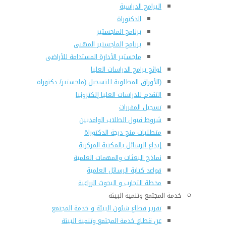
البرامج الدراسية
الدكتوراة
برنامج الماجستير
برنامج الماجستير المهنى
ماجستير الأدارة المستدامة للأراضى
لوائح برامج الدراسات العليا
(الأوراق المطلوبة للتسجيل (ماجستير/ دكتوراه
التقدم للدراسات العليا إلكترونيا
تسجيل المقررات
شروط قبول الطلاب الوافديين
متطلبات منح درجة الدكتوراة
إيداع الرسائل بالمكتبة المركزية
نماذج البعثات والمهمات العلمية
قواعد كتابة الرسائل العلمية
محطة التجارب و البحوث الزراعية
خدمة المجتمع وتنمية البيئة
تقرير قطاع شئون البيئة و خدمة المجتمع
عن قطاع خدمة المجتمع وتنمية البيئة