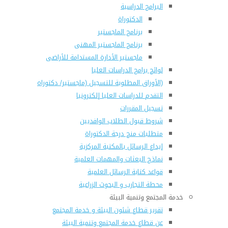
البرامج الدراسية
الدكتوراة
برنامج الماجستير
برنامج الماجستير المهنى
ماجستير الأدارة المستدامة للأراضى
لوائح برامج الدراسات العليا
(الأوراق المطلوبة للتسجيل (ماجستير/ دكتوراه
التقدم للدراسات العليا إلكترونيا
تسجيل المقررات
شروط قبول الطلاب الوافديين
متطلبات منح درجة الدكتوراة
إيداع الرسائل بالمكتبة المركزية
نماذج البعثات والمهمات العلمية
قواعد كتابة الرسائل العلمية
محطة التجارب و البحوث الزراعية
خدمة المجتمع وتنمية البيئة
تقرير قطاع شئون البيئة و خدمة المجتمع
عن قطاع خدمة المجتمع وتنمية البيئة