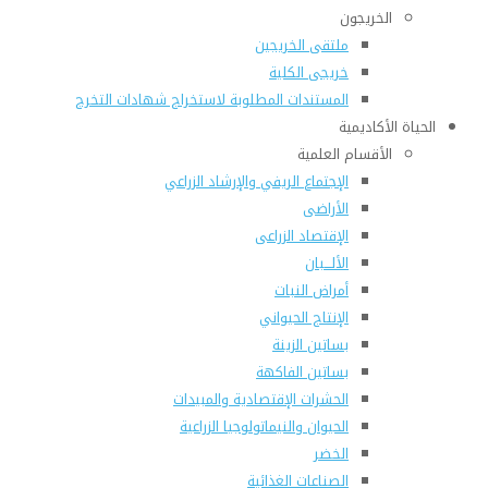
الخريجون
ملتقى الخريجين
خريجى الكلية
المستندات المطلوبة لاستخراج شهادات التخرج
الحياة الأكاديمية
الأقسام العلمية
الإجتماع الريفي والإرشاد الزراعي
الأراضى
الإقتصاد الزراعى
الألـــبان
أمراض النبات
الإنتاج الحيواني
بساتين الزينة
بساتين الفاكهة
الحشرات الإقتصادية والمبيدات
الحيوان والنيماتولوجيا الزراعية
الخضر
الصناعات الغذائية