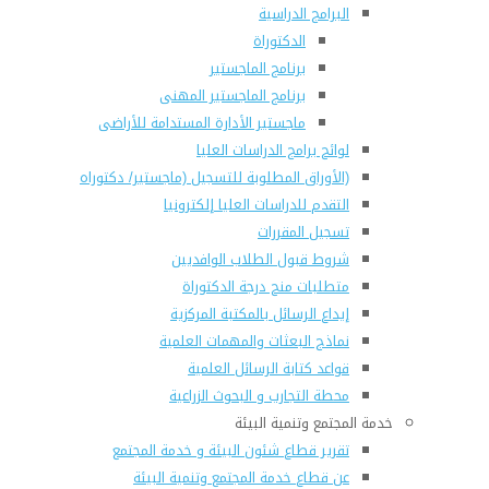
البرامج الدراسية
الدكتوراة
برنامج الماجستير
برنامج الماجستير المهنى
ماجستير الأدارة المستدامة للأراضى
لوائح برامج الدراسات العليا
(الأوراق المطلوبة للتسجيل (ماجستير/ دكتوراه
التقدم للدراسات العليا إلكترونيا
تسجيل المقررات
شروط قبول الطلاب الوافديين
متطلبات منح درجة الدكتوراة
إيداع الرسائل بالمكتبة المركزية
نماذج البعثات والمهمات العلمية
قواعد كتابة الرسائل العلمية
محطة التجارب و البحوث الزراعية
خدمة المجتمع وتنمية البيئة
تقرير قطاع شئون البيئة و خدمة المجتمع
عن قطاع خدمة المجتمع وتنمية البيئة