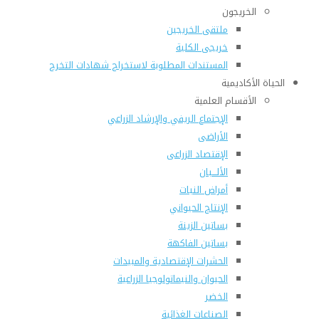
الخريجون
ملتقى الخريجين
خريجى الكلية
المستندات المطلوبة لاستخراج شهادات التخرج
الحياة الأكاديمية
الأقسام العلمية
الإجتماع الريفي والإرشاد الزراعي
الأراضى
الإقتصاد الزراعى
الألـــبان
أمراض النبات
الإنتاج الحيواني
بساتين الزينة
بساتين الفاكهة
الحشرات الإقتصادية والمبيدات
الحيوان والنيماتولوجيا الزراعية
الخضر
الصناعات الغذائية