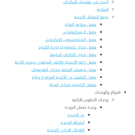
البحث فى مقتنيات المكتبات
المكتبة
مجمع المعامل البحثية
معمل سلامة الغذاء
معمل البيوتكنولوجى
معمل الميكروسكوب الالكتروني
معمل تحليل تكنولوجيا جودة اللحوم
معمل تحليل الكائنات الدقيقة
معمل زراعة الأنسجة والحقن المجهرى وبحوث الأجنة
معمل قياسات المناعة وتحليل الهرمونات
معمل الكشف عن الأغذية المحاورة وراثيا
معامل الكيمياء وتحليل المياة
المراكز والوحدات
وحدات التطوير بالكلية
وحدة ضمان الجودة
عن الوحدة
أنشطة الوحدة
الهيكل الادارى للوحدة