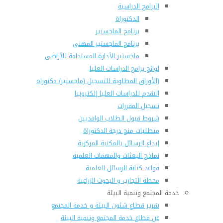
البرامج الدراسية
الدكتوراة
برنامج الماجستير
برنامج الماجستير المهنى
ماجستير الأدارة المستدامة للأراضى
لوائح برامج الدراسات العليا
(الأوراق المطلوبة للتسجيل (ماجستير/ دكتوراه
التقدم للدراسات العليا إلكترونيا
تسجيل المقررات
شروط قبول الطلاب الوافديين
متطلبات منح درجة الدكتوراة
إيداع الرسائل بالمكتبة المركزية
نماذج البعثات والمهمات العلمية
قواعد كتابة الرسائل العلمية
محطة التجارب و البحوث الزراعية
خدمة المجتمع وتنمية البيئة
تقرير قطاع شئون البيئة و خدمة المجتمع
عن قطاع خدمة المجتمع وتنمية البيئة