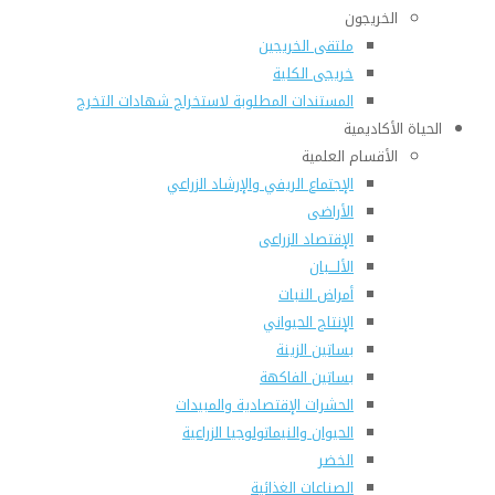
الخريجون
ملتقى الخريجين
خريجى الكلية
المستندات المطلوبة لاستخراج شهادات التخرج
الحياة الأكاديمية
الأقسام العلمية
الإجتماع الريفي والإرشاد الزراعي
الأراضى
الإقتصاد الزراعى
الألـــبان
أمراض النبات
الإنتاج الحيواني
بساتين الزينة
بساتين الفاكهة
الحشرات الإقتصادية والمبيدات
الحيوان والنيماتولوجيا الزراعية
الخضر
الصناعات الغذائية