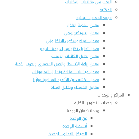
البحث فى مقتنيات المكتبات
المكتبة
مجمع المعامل البحثية
معمل سلامة الغذاء
معمل البيوتكنولوجى
معمل الميكروسكوب الالكتروني
معمل تحليل تكنولوجيا جودة اللحوم
معمل تحليل الكائنات الدقيقة
معمل زراعة الأنسجة والحقن المجهرى وبحوث الأجنة
معمل قياسات المناعة وتحليل الهرمونات
معمل الكشف عن الأغذية المحاورة وراثيا
معامل الكيمياء وتحليل المياة
المراكز والوحدات
وحدات التطوير بالكلية
وحدة ضمان الجودة
عن الوحدة
أنشطة الوحدة
الهيكل الادارى للوحدة