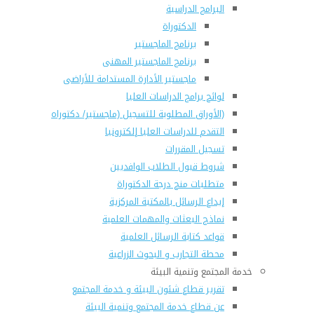
البرامج الدراسية
الدكتوراة
برنامج الماجستير
برنامج الماجستير المهنى
ماجستير الأدارة المستدامة للأراضى
لوائح برامج الدراسات العليا
(الأوراق المطلوبة للتسجيل (ماجستير/ دكتوراه
التقدم للدراسات العليا إلكترونيا
تسجيل المقررات
شروط قبول الطلاب الوافديين
متطلبات منح درجة الدكتوراة
إيداع الرسائل بالمكتبة المركزية
نماذج البعثات والمهمات العلمية
قواعد كتابة الرسائل العلمية
محطة التجارب و البحوث الزراعية
خدمة المجتمع وتنمية البيئة
تقرير قطاع شئون البيئة و خدمة المجتمع
عن قطاع خدمة المجتمع وتنمية البيئة