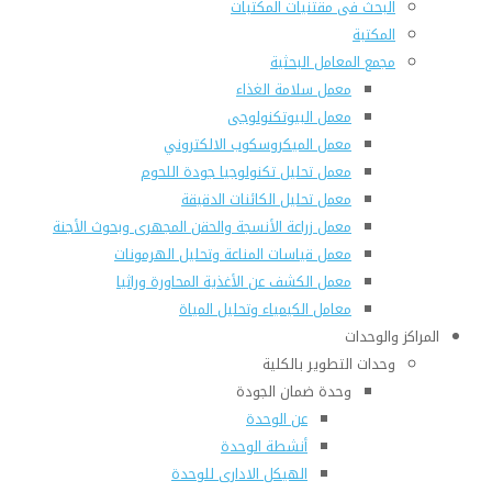
البحث فى مقتنيات المكتبات
المكتبة
مجمع المعامل البحثية
معمل سلامة الغذاء
معمل البيوتكنولوجى
معمل الميكروسكوب الالكتروني
معمل تحليل تكنولوجيا جودة اللحوم
معمل تحليل الكائنات الدقيقة
معمل زراعة الأنسجة والحقن المجهرى وبحوث الأجنة
معمل قياسات المناعة وتحليل الهرمونات
معمل الكشف عن الأغذية المحاورة وراثيا
معامل الكيمياء وتحليل المياة
المراكز والوحدات
وحدات التطوير بالكلية
وحدة ضمان الجودة
عن الوحدة
أنشطة الوحدة
الهيكل الادارى للوحدة