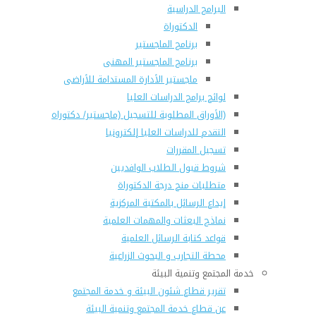
البرامج الدراسية
الدكتوراة
برنامج الماجستير
برنامج الماجستير المهنى
ماجستير الأدارة المستدامة للأراضى
لوائح برامج الدراسات العليا
(الأوراق المطلوبة للتسجيل (ماجستير/ دكتوراه
التقدم للدراسات العليا إلكترونيا
تسجيل المقررات
شروط قبول الطلاب الوافديين
متطلبات منح درجة الدكتوراة
إيداع الرسائل بالمكتبة المركزية
نماذج البعثات والمهمات العلمية
قواعد كتابة الرسائل العلمية
محطة التجارب و البحوث الزراعية
خدمة المجتمع وتنمية البيئة
تقرير قطاع شئون البيئة و خدمة المجتمع
عن قطاع خدمة المجتمع وتنمية البيئة