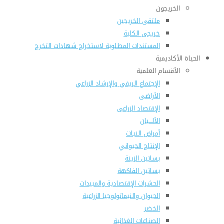
الخريجون
ملتقى الخريجين
خريجى الكلية
المستندات المطلوبة لاستخراج شهادات التخرج
الحياة الأكاديمية
الأقسام العلمية
الإجتماع الريفي والإرشاد الزراعي
الأراضى
الإقتصاد الزراعى
الألـــبان
أمراض النبات
الإنتاج الحيواني
بساتين الزينة
بساتين الفاكهة
الحشرات الإقتصادية والمبيدات
الحيوان والنيماتولوجيا الزراعية
الخضر
الصناعات الغذائية