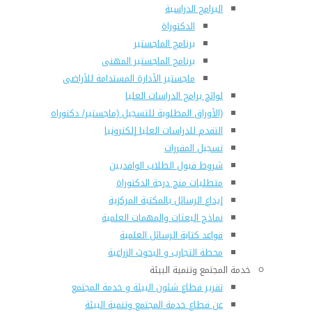
البرامج الدراسية
الدكتوراة
برنامج الماجستير
برنامج الماجستير المهنى
ماجستير الأدارة المستدامة للأراضى
لوائح برامج الدراسات العليا
(الأوراق المطلوبة للتسجيل (ماجستير/ دكتوراه
التقدم للدراسات العليا إلكترونيا
تسجيل المقررات
شروط قبول الطلاب الوافديين
متطلبات منح درجة الدكتوراة
إيداع الرسائل بالمكتبة المركزية
نماذج البعثات والمهمات العلمية
قواعد كتابة الرسائل العلمية
محطة التجارب و البحوث الزراعية
خدمة المجتمع وتنمية البيئة
تقرير قطاع شئون البيئة و خدمة المجتمع
عن قطاع خدمة المجتمع وتنمية البيئة