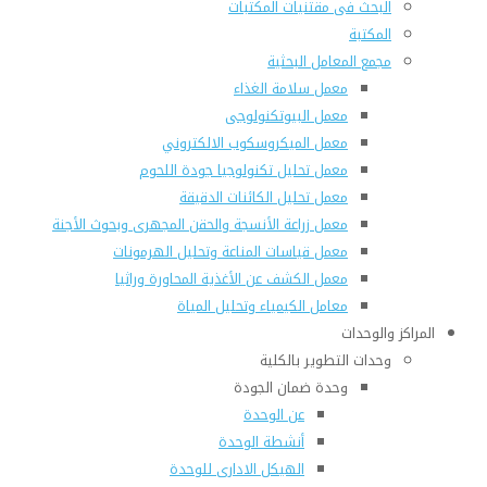
البحث فى مقتنيات المكتبات
المكتبة
مجمع المعامل البحثية
معمل سلامة الغذاء
معمل البيوتكنولوجى
معمل الميكروسكوب الالكتروني
معمل تحليل تكنولوجيا جودة اللحوم
معمل تحليل الكائنات الدقيقة
معمل زراعة الأنسجة والحقن المجهرى وبحوث الأجنة
معمل قياسات المناعة وتحليل الهرمونات
معمل الكشف عن الأغذية المحاورة وراثيا
معامل الكيمياء وتحليل المياة
المراكز والوحدات
وحدات التطوير بالكلية
وحدة ضمان الجودة
عن الوحدة
أنشطة الوحدة
الهيكل الادارى للوحدة