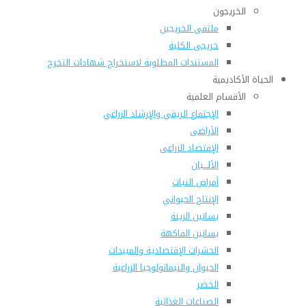
الخريجون
ملتقى الخريجين
خريجى الكلية
المستندات المطلوبة لاستخراج شهادات التخرج
الحياة الأكاديمية
الأقسام العلمية
الإجتماع الريفي والإرشاد الزراعي
الأراضى
الإقتصاد الزراعى
الألـــبان
أمراض النبات
الإنتاج الحيواني
بساتين الزينة
بساتين الفاكهة
الحشرات الإقتصادية والمبيدات
الحيوان والنيماتولوجيا الزراعية
الخضر
الصناعات الغذائية