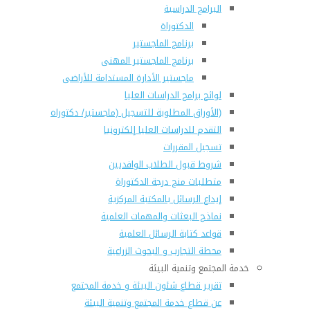
البرامج الدراسية
الدكتوراة
برنامج الماجستير
برنامج الماجستير المهنى
ماجستير الأدارة المستدامة للأراضى
لوائح برامج الدراسات العليا
(الأوراق المطلوبة للتسجيل (ماجستير/ دكتوراه
التقدم للدراسات العليا إلكترونيا
تسجيل المقررات
شروط قبول الطلاب الوافديين
متطلبات منح درجة الدكتوراة
إيداع الرسائل بالمكتبة المركزية
نماذج البعثات والمهمات العلمية
قواعد كتابة الرسائل العلمية
محطة التجارب و البحوث الزراعية
خدمة المجتمع وتنمية البيئة
تقرير قطاع شئون البيئة و خدمة المجتمع
عن قطاع خدمة المجتمع وتنمية البيئة