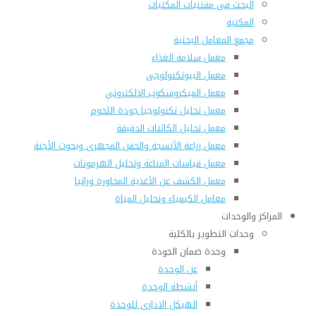
البحث فى مقتنيات المكتبات
المكتبة
مجمع المعامل البحثية
معمل سلامة الغذاء
معمل البيوتكنولوجى
معمل الميكروسكوب الالكتروني
معمل تحليل تكنولوجيا جودة اللحوم
معمل تحليل الكائنات الدقيقة
معمل زراعة الأنسجة والحقن المجهرى وبحوث الأجنة
معمل قياسات المناعة وتحليل الهرمونات
معمل الكشف عن الأغذية المحاورة وراثيا
معامل الكيمياء وتحليل المياة
المراكز والوحدات
وحدات التطوير بالكلية
وحدة ضمان الجودة
عن الوحدة
أنشطة الوحدة
الهيكل الادارى للوحدة