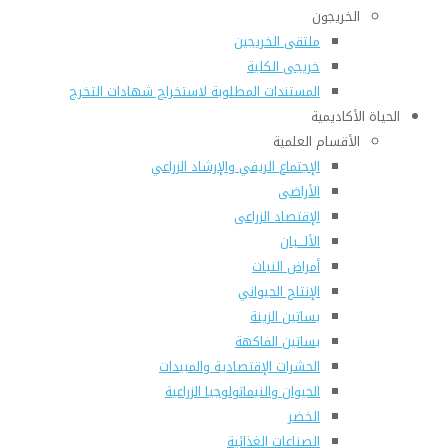
الخريجون
ملتقى الخريجين
خريجى الكلية
المستندات المطلوبة لاستخراج شهادات التخرج
الحياة الأكاديمية
الأقسام العلمية
الإجتماع الريفي والإرشاد الزراعي
الأراضى
الإقتصاد الزراعى
الألـــبان
أمراض النبات
الإنتاج الحيواني
بساتين الزينة
بساتين الفاكهة
الحشرات الإقتصادية والمبيدات
الحيوان والنيماتولوجيا الزراعية
الخضر
الصناعات الغذائية