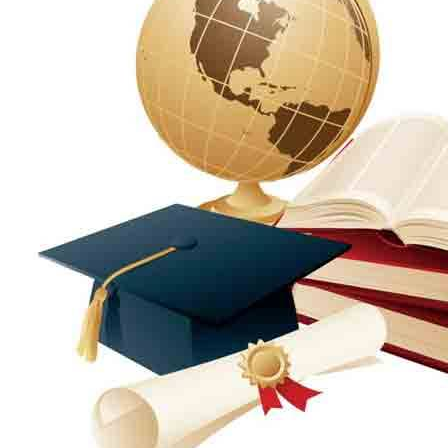
الإنتاج الحيواني
بساتين الزينة
بساتين الفاكهة
الحشرات الإقتصادية والمبيدات
الحيوان والنيماتولوجيا الزراعية
الخضر
الصناعات الغذائية
الكيميـــاء الحيوية
النبات الزراعى
المحاصيل
الميكروبيولوجيا الزراعية
الهندسة الزراعية
الوراثة
البرامج التعليمية
برامج اللغة العربية
برامج اللغة الانجليزية
التعليم المفتوح
عن الكلية