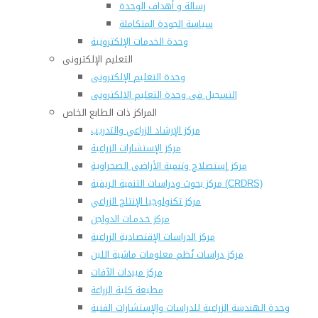
رسالة و أهداف الوحدة
سياسة الجودة المتكاملة
وحدة الخدمات الإلكترونية
التعليم الإلكترونى
وحدة التعليم الإلكترونى
التسجيل فى وحدة التعليم الالكترونى
المراكز ذات الطابع الخاص
مركز الإرشاد الزراعي والتدريب
مركز الإستشارات الزراعية
مركز إستصلاح وتنمية الأراضى الصحراوية
مركز بحوث ودراسات التنمية الريفية (CRDRS)
مركز تكنولوجيا الإنتاج الزراعي
مركز خـدمـات الدواجن
مركز الدراسات الإقتصادية الزراعية
مركز دراسات نُظم معلومات ماشية اللبن
مركز مبيدات الآفات
مطبعة كلية الزراعة
وحدة الهندسة الزراعية للدراسات والإستشارات الفنية