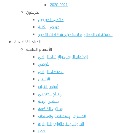
2020-2021
الخريجون
ملتقى الخريجين
خريجى الكلية
المستندات المطلوبة لاستخراج شهادات التخرج
الحياة الأكاديمية
الأقسام العلمية
الإجتماع الريفي والإرشاد الزراعي
الأراضى
الإقتصاد الزراعى
الألـــبان
أمراض النبات
الإنتاج الحيواني
بساتين الزينة
بساتين الفاكهة
الحشرات الإقتصادية والمبيدات
الحيوان والنيماتولوجيا الزراعية
الخضر