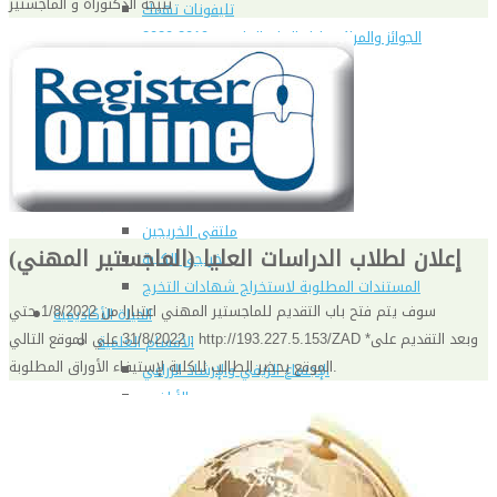
نتيجة الدكتوراة و الماجستير
تليفونات تهمك
الجوائز والمراكز خلال العام الجامعى 2019-2020
الأنشطة الطلابية
2016-2017
2017-2018
2019-2020
2020-2021
الخريجون
ملتقى الخريجين
إعلان لطلاب الدراسات العليا (الماجستير المهني)
خريجى الكلية
المستندات المطلوبة لاستخراج شهادات التخرج
سوف يتم فتح باب التقديم للماجستير المهني اعتبارا من 1/8/2022 حتي
الحياة الأكاديمية
31/8/2022 علي الموقع التالي : http://193.227.5.153/ZAD *وبعد التقديم على
الأقسام العلمية
الموقع يحضر الطالب للكلية لإستيفاء الأوراق المطلوبة.
الإجتماع الريفي والإرشاد الزراعي
الأراضى
الإقتصاد الزراعى
الألـــبان
أمراض النبات