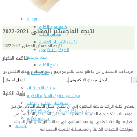
شهادة الاعتماد من الهيئة القومية لضمان جودة التعليم و
الاعتماد
الإدارة
كلمة عميد الكلية
نتيجة الماجستير المهنى 2021-2022
مجلس الكلية
رؤساء الأقسام العلمية
نتيجة الماجستير المهنى 2021-2022
الهيكل التنظيمى
نبذة تاريخية
قائمه الاخبار
تاريخ الكلية
مرحباً بك لاستقبال كل ما هو جديد بالموقع نرجو وضع اسمك وبريدك الالكترونى
الإدارة الحالية
الخطة الإستراتجية و التنفيذية
ميثاق الأخلاقيات
رؤية الكلية
بحوث فى حقوق الملكية الفكرية
إستراتجية التعليم والتعلم
تسعى كلية الزراعة جامعة القاهرة إلى أن تصبح، خلال العقد القادم، من بين
البريد الإلكترونى لإدارات و مراكز الكلية
المؤسسات الأكاديمية المتميزة والمعترف بها على المستوى الإقليمي في
خريطة الكلية
التعليم، والبحث العلمي، وتنمية المجتمع، في مجالات الزراعة وعلوم الحياة،
الرئيسيه
.
لمواجهة التحديات الحالية والمستقبلية للتنمية المستدامة