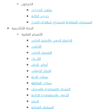
الخريجون
ملتقى الخريجين
خريجى الكلية
المستندات المطلوبة لاستخراج شهادات التخرج
الحياة الأكاديمية
الأقسام العلمية
الإجتماع الريفي والإرشاد الزراعي
الأراضى
الإقتصاد الزراعى
الألـــبان
أمراض النبات
الإنتاج الحيواني
بساتين الزينة
بساتين الفاكهة
الحشرات الإقتصادية والمبيدات
الحيوان والنيماتولوجيا الزراعية
الخضر
الصناعات الغذائية