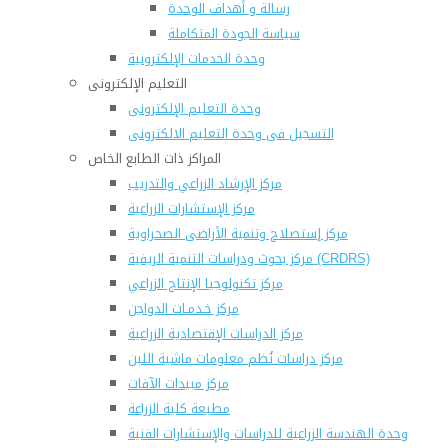
رسالة و أهداف الوحدة
سياسة الجودة المتكاملة
وحدة الخدمات الإلكترونية
التعليم الإلكترونى
وحدة التعليم الإلكترونى
التسجيل فى وحدة التعليم الالكترونى
المراكز ذات الطابع الخاص
مركز الإرشاد الزراعي والتدريب
مركز الإستشارات الزراعية
مركز إستصلاح وتنمية الأراضى الصحراوية
مركز بحوث ودراسات التنمية الريفية (CRDRS)
مركز تكنولوجيا الإنتاج الزراعي
مركز خـدمـات الدواجن
مركز الدراسات الإقتصادية الزراعية
مركز دراسات نُظم معلومات ماشية اللبن
مركز مبيدات الآفات
مطبعة كلية الزراعة
وحدة الهندسة الزراعية للدراسات والإستشارات الفنية