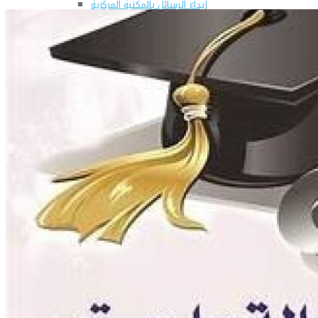
إيداع الرسائل بالمكتبة المركزية
نماذج البعثات والمهمات العلمية
قواعد كتابة الرسائل العلمية
محطة التجارب و البحوث الزراعية
خدمة المجتمع وتنمية البيئة
تقرير قطاع شئون البيئة و خدمة المجتمع
عن قطاع خدمة المجتمع وتنمية البيئة
الخطة السنوية للقطاع
وحدة الأزمات والكوارث
أنشطة قطاع شئون البيئة و خدمة المجتمع
رعاية الشباب والخريجون
رعاية الشباب
إدارة رعاية الشباب
الخدمات التى تقدمها الإدارة
كيفية مشاركة الطالب فى النشاط
لجان الإتحاد
مجلس إتحاد الطلاب
مستشارى لجان الإتحاد