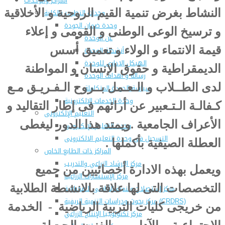
المراكز والوحدات
وحدات التطوير بالكلية
النشاط بغرض تنمية القيم الروحية و الأخلاقية
وحدة ضمان الجودة
و ترسيخ الوعى الوطنى و القومى و إعلاء
عن الوحدة
قيمة الانتماء و الولاء و تعميق أسس
أنشطة الوحدة
الهيكل الادارى للوحدة
الديمقراطية و حقوق الإنسان و المواطنة
رسالة و أهداف الوحدة
لدى الطــلاب و الـعـمل بــروح الـفـريـق مـع
سياسة الجودة المتكاملة
وحدة الخدمات الإلكترونية
كـفالـة الـتـعبير عن أرائهم فى إطار التقاليد و
التعليم الإلكترونى
الأعراف الجامعية .ويمتد هذا الدور ليغطى
وحدة التعليم الإلكترونى
التسجيل فى وحدة التعليم الالكترونى
العطلة الصيفية بأكملها .
المراكز ذات الطابع الخاص
مركز الإرشاد الزراعي والتدريب
ويعمل بهذه الادارة أخصائيين من جميع
مركز الإستشارات الزراعية
التخصصات التى لها علاقة بالانشطة الطلابية
مركز إستصلاح وتنمية الأراضى الصحراوية
مركز بحوث ودراسات التنمية الريفية (CRDRS)
من خريجى كليات التربية الرياضية - الخدمة
مركز تكنولوجيا الإنتاج الزراعي