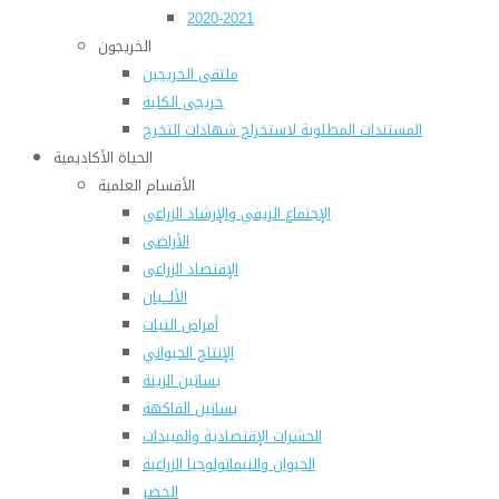
2020-2021
الخريجون
ملتقى الخريجين
خريجى الكلية
المستندات المطلوبة لاستخراج شهادات التخرج
الحياة الأكاديمية
الأقسام العلمية
الإجتماع الريفي والإرشاد الزراعي
الأراضى
الإقتصاد الزراعى
الألـــبان
أمراض النبات
الإنتاج الحيواني
بساتين الزينة
بساتين الفاكهة
الحشرات الإقتصادية والمبيدات
الحيوان والنيماتولوجيا الزراعية
الخضر