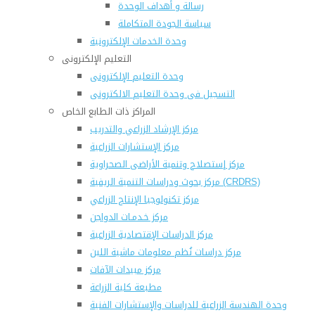
رسالة و أهداف الوحدة
سياسة الجودة المتكاملة
وحدة الخدمات الإلكترونية
التعليم الإلكترونى
وحدة التعليم الإلكترونى
التسجيل فى وحدة التعليم الالكترونى
المراكز ذات الطابع الخاص
مركز الإرشاد الزراعي والتدريب
مركز الإستشارات الزراعية
مركز إستصلاح وتنمية الأراضى الصحراوية
مركز بحوث ودراسات التنمية الريفية (CRDRS)
مركز تكنولوجيا الإنتاج الزراعي
مركز خـدمـات الدواجن
مركز الدراسات الإقتصادية الزراعية
مركز دراسات نُظم معلومات ماشية اللبن
مركز مبيدات الآفات
مطبعة كلية الزراعة
وحدة الهندسة الزراعية للدراسات والإستشارات الفنية