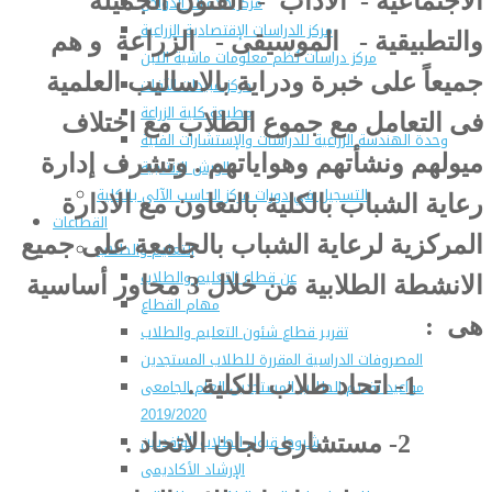
الاجتماعية - الآداب - الفنون الجميلة
مركز خـدمـات الدواجن
مركز الدراسات الإقتصادية الزراعية
والتطبيقية - الموسيقى - الزراعة و هم
مركز دراسات نُظم معلومات ماشية اللبن
جميعاً على خبرة ودراية بالاساليب العلمية
مركز مبيدات الآفات
مطبعة كلية الزراعة
فى التعامل مع جموع الطلاب مع اختلاف
وحدة الهندسة الزراعية للدراسات والإستشارات الفنية
ميولهم ونشأتهم وهواياتهم . وتشرف إدارة
الورش الإنتاجية
التسجيل في دورات مركز الحاسب الآلي بالكلية
رعاية الشباب بالكلية بالتعاون مع الادارة
القطاعات
المركزية لرعاية الشباب بالجامعة على جميع
التعليم والطلاب
عن قطاع التعليم والطلاب
الانشطة الطلابية من خلال 3 محاور أساسية
مهام القطاع
هى :
تقرير قطاع شئون التعليم والطلاب
المصروفات الدراسية المقررة للطلاب المستجدين
1- اتحاد طلاب الكلية .
مواعيد تقديم الطلاب المستجدين العام الجامعى
2019/2020
شروط قبول الطلاب الوافديين
2- مستشارى لجان الاتحاد .
الإرشاد الأكاديمى