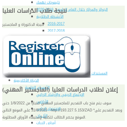
تليفونات تهمك
نتيجة طلاب الدراسات العليا
الجوائز والمراكز خلال العام الجامعى 2019-2020
الأنشطة الطلابية
2016-2017
نتيجة الدكتوراة و الماجستير
2017-2018
2019-2020
2020-2021
الخريجون
ملتقى الخريجين
خريجى الكلية
المستندات المطلوبة لاستخراج شهادات التخرج
الحياة الأكاديمية
الأقسام العلمية
إعلان لطلاب الدراسات العليا (الماجستير المهني)
الإجتماع الريفي والإرشاد الزراعي
الأراضى
سوف يتم فتح باب التقديم للماجستير المهني اعتبارا من 1/8/2022 حتي
الإقتصاد الزراعى
31/8/2022 علي الموقع التالي : http://193.227.5.153/ZAD *وبعد التقديم على
الألـــبان
الموقع يحضر الطالب للكلية لإستيفاء الأوراق المطلوبة.
أمراض النبات