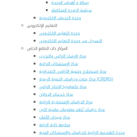
رسالة و أهداف الوحدة
سياسة الجودة المتكاملة
وحدة الخدمات الإلكترونية
التعليم الإلكترونى
وحدة التعليم الإلكترونى
التسجيل فى وحدة التعليم الالكترونى
المراكز ذات الطابع الخاص
مركز الإرشاد الزراعي والتدريب
مركز الإستشارات الزراعية
مركز إستصلاح وتنمية الأراضى الصحراوية
مركز بحوث ودراسات التنمية الريفية (CRDRS)
مركز تكنولوجيا الإنتاج الزراعي
مركز خـدمـات الدواجن
مركز الدراسات الإقتصادية الزراعية
مركز دراسات نُظم معلومات ماشية اللبن
مركز مبيدات الآفات
مطبعة كلية الزراعة
وحدة الهندسة الزراعية للدراسات والإستشارات الفنية