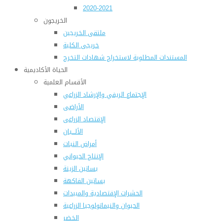
2020-2021
الخريجون
ملتقى الخريجين
خريجى الكلية
المستندات المطلوبة لاستخراج شهادات التخرج
الحياة الأكاديمية
الأقسام العلمية
الإجتماع الريفي والإرشاد الزراعي
الأراضى
الإقتصاد الزراعى
الألـــبان
أمراض النبات
الإنتاج الحيواني
بساتين الزينة
بساتين الفاكهة
الحشرات الإقتصادية والمبيدات
الحيوان والنيماتولوجيا الزراعية
الخضر