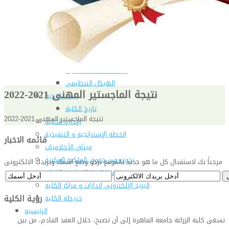
شهادة الاعتماد من الهيئة القومية لضمان جودة التعليم و
الاعتماد
الإدارة
كلمة عميد الكلية
مجلس الكلية
رؤساء الأقسام العلمية
الهيكل التنظيمى
نتيجة الماجستير المهنى 2021-2022
نبذة تاريخية
تاريخ الكلية
نتيجة الماجستير المهنى 2021-2022
الإدارة الحالية
الخطة الإستراتجية و التنفيذية
قائمه الاخبار
ميثاق الأخلاقيات
بحوث فى حقوق الملكية الفكرية
مرحباً بك لاستقبال كل ما هو جديد بالموقع نرجو وضع اسمك وبريدك الالكترونى
إستراتجية التعليم والتعلم
البريد الإلكترونى لإدارات و مراكز الكلية
رؤية الكلية
خريطة الكلية
الرئيسيه
تسعى كلية الزراعة جامعة القاهرة إلى أن تصبح، خلال العقد القادم، من بين