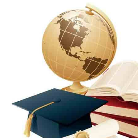
الإنتاج الحيواني
بساتين الزينة
بساتين الفاكهة
الحشرات الإقتصادية والمبيدات
الحيوان والنيماتولوجيا الزراعية
الخضر
الصناعات الغذائية
الكيميـــاء الحيوية
النبات الزراعى
المحاصيل
الميكروبيولوجيا الزراعية
الهندسة الزراعية
الوراثة
البرامج التعليمية
برامج اللغة العربية
برامج اللغة الانجليزية
التعليم المفتوح
عن الكلية