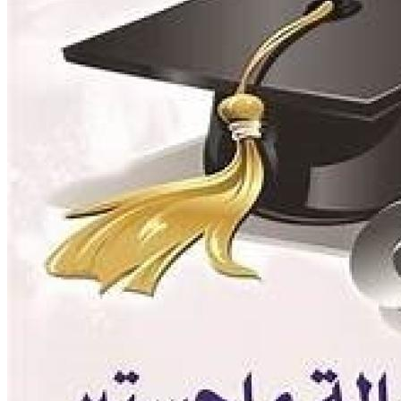
المراكز والوحدات
وحدات التطوير بالكلية
وحدة ضمان الجودة
عن الوحدة
أنشطة الوحدة
الهيكل الادارى للوحدة
رسالة و أهداف الوحدة
سياسة الجودة المتكاملة
وحدة الخدمات الإلكترونية
التعليم الإلكترونى
وحدة التعليم الإلكترونى
التسجيل فى وحدة التعليم الالكترونى
المراكز ذات الطابع الخاص
مركز الإرشاد الزراعي والتدريب
مركز الإستشارات الزراعية
مركز إستصلاح وتنمية الأراضى الصحراوية
مركز بحوث ودراسات التنمية الريفية (CRDRS)
مركز تكنولوجيا الإنتاج الزراعي