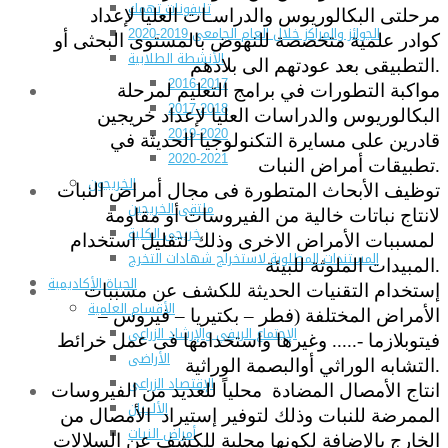
تليفونات تهمك
مرحلتى البكالوريوس والدراسـات العليا لإعداد
الجوائز والمراكز خلال العام الجامعى 2019-2020
كوادر علمية متخصصة للنهوض بالمستوى البحثى أو
الأنشطة الطلابية
التطبيقى بعد عودتهم الى بلادهم.
2016-2017
مواكبة التطورات في برامج التعليم لمرحلة
2017-2018
البكالوريوس والدراسات العليا لإعداد خريجين
2019-2020
قادرين على مسايرة التكنولوجيا الحديثة في
2020-2021
تطبيقات أمراض النبات.
الخريجون
توظيف الأبحاث المتطورة فى مجال أمراض النبات
ملتقى الخريجين
لانتاج نباتات خالية من الفيروسات أو مقاومة
خريجى الكلية
لمسببات الأمراض الاخرى وذلك لتقليل استخدام
المستندات المطلوبة لاستخراج شهادات التخرج
المبيدات الملوثة للبيئة.
الحياة الأكاديمية
إستخدام التقنيات الحديثة للكشف عن مسببات
الأقسام العلمية
الأمراض المختلفة (فطر – بكتيريا – فيروس –
الإجتماع الريفي والإرشاد الزراعي
فيتوبلازما -..... وغيرها واستخدامها فى عمل خرائط
الأراضى
التشابه الوراثي أوالبصمة الوراثية.
الإقتصاد الزراعى
انتاج الأمصال المضادة محلياً للعديد من الفيروسات
الألـــبان
الممرضة للنبات وذلك لتوفير إستيراد الأمصال من
أمراض النبات
الخارج بالإضافة لكونها محلية للكشف عن السلالات