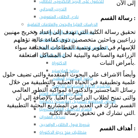
للحصول على البريد الالكترونى للطالب
إلى الآن
التدريب الميداني
نادى الطلاب المتفوقين
:
رسالة القسم
الدراسات العليا والبحوث والعلاقات الثقافية
عن قطاع الدراسات العليا والبحوث
تحقيق رسالة الكلية التي تهدف إلى إعداد وتخريج مهنيين
إدارة العلاقات الثقافية
زراعيين وباحثين متخصصين ذوى كفاءة عالية تؤهلهم
المصاريف الدراسية لطلاب الدراسات العليا
للإسهام في تطوير وتنمية القطاعات المختلفة سواء
البرامج الدراسية
الزراعية والصناعية والبيئية لحل المشاكل المتعلقة
الدكتوراة
بأمراض النبات.
برنامج الماجستير
وأيضاً الاشراف علي البحوث المتقدمة والتى تضيف حلول
برنامج الماجستير المهنى
علمية وتطبيقية في الحياة العملية والتطبيقية من خلال
ماجستير الأدارة المستدامة للأراضى
رسائل الماجستير والدكتوراة لمواكبة التطور العالمي
لوائح برامج الدراسات العليا
والتى تمنح لطلاب الدراسات العليا. بالإضافة إلي أن
(الأوراق المطلوبة للتسجيل (ماجستير/ دكتوراه
القسم شارك في العديد من المشاريع البحثية التطبيقية
التقدم للدراسات العليا إلكترونيا
التي تشارك في تحقيق رسالة الكلية.
تسجيل المقررات
شروط قبول الطلاب الوافديين
:
أهداف القسم
متطلبات منح درجة الدكتوراة