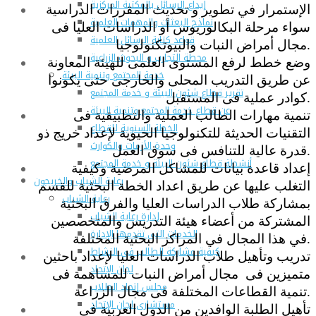
إيداع الرسائل بالمكتبة المركزية
الإستمرار في تطوير و تحديث المقررات الدراسية
نماذج البعثات والمهمات العلمية
سواء مرحلة البكالوريوس أو الدراسات العليا فى
قواعد كتابة الرسائل العلمية
مجال أمراض النبات والبيوتكنولوجيا.
محطة التجارب و البحوث الزراعية
وضع خطط لرفع المستوى العلمى للهيئة المعاونة
خدمة المجتمع وتنمية البيئة
عن طريق التدريب المحلى والخارجى حتى يكونوا
تقرير قطاع شئون البيئة و خدمة المجتمع
كوادر عملية فى المستقبل.
عن قطاع خدمة المجتمع وتنمية البيئة
تنمية مهارات الطالب العملية والتطبيقية فى
الخطة السنوية للقطاع
التقنيات الحديثة للتكنولوجيا الحيوية لإعداد خريج ذو
وحدة الأزمات والكوارث
قدرة عالية للتنافس فى سوق العمل.
أنشطة قطاع شئون البيئة و خدمة المجتمع
إعداد قاعدة بيانات للمشاكل المرضية وكيفية
رعاية الشباب والخريجون
التغلب عليها عن طريق اعداد الخطة البحثية للقسم
رعاية الشباب
بمشاركة طلاب الدراسات العليا والفرق البحثية
إدارة رعاية الشباب
المشتركة من أعضاء هيئة التدريس والمتخصصين
الخدمات التى تقدمها الإدارة
في هذا المجال في المراكز البحثية المختلفة.
كيفية مشاركة الطالب فى النشاط
تدريب وتأهيل طلاب الدراسات العليا لإعداد باحثين
لجان الإتحاد
متميزين فى مجال أمراض النبات للمساهمة فى
مجلس إتحاد الطلاب
تنمية القطاعات المختلفة فى مجال الزراعة.
مستشارى لجان الإتحاد
تأهيل الطلبة الوافدين من الدول العربية فى