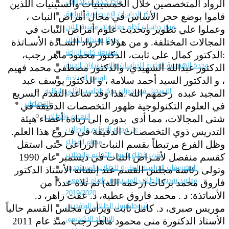
مركز خـدمـات الدواجن
الرواد المتخصصين خلال الخمسينيات والستينيات اللذين
مركز الدراسات الإقتصادية الزراعية
قاموا بوضع حجر الأساس في مجال أمراض النبات ،
مركز دراسات نُظم معلومات ماشية اللبن
وعملوا علي تطوير وتحديث علوم أمراض النبات في
مركز مبيدات الآفات
المجالات المختلفة. و من هؤلاء الرواد السـادة الأسـاتذة
مطبعة كلية الزراعة
:الدكتور كمال على ثابت، الدكتور محمود ماهر رجب،
وحدة الهندسة الزراعية للدراسات والإستشارات الفنية
الدكتور عبدالله الشهيدي، والدكتور مصطفى محمد فهيم
الورش الإنتاجية
، و الدكتور السيد أحمد سلامة ، و الدكتور يوسف عبد
التسجيل في دورات مركز الحاسب الآلي بالكلية
المجيد عبده رحمهم الله .هذا وقد ساعد التقدم السريع
القطاعات
في العلوم التكنولوجية ظهور التخصصات الدقيقة في
التعليم والطلاب
شتى المجالات، مما أدى بدوره إلى زيادة أعضاء هيئة
عن قطاع التعليم والطلاب
التدريس ذوي التخصصـات الدقيقة في فـروع هذا العلم.
مهام القطاع
وظل الفرع مرتبطاً بقسم النبات الزراعي حتى استقل
تقرير قطاع شئون التعليم والطلاب
كقسم منفصل لأمـراض النبات في ديسمبر عام 1990
المصروفات الدراسية المقررة للطلاب المستجدين
وتولى رئاسة مجلس القسم عند إنشائه الأستاذ الدكتور
مواعيد تقديم الطلاب المستجدين العام الجامعى
فاروق محمد بركات (رحمه الله) ثم تلاه عدداً من
2019/2020
الأساتذة: د . محمد فاروق عطية، د. عفت زاهر، د.
شروط قبول الطلاب الوافديين
موريس صبرى، د. كامل ثابت ويرأس مجلس القسم حالياً
الإرشاد الأكاديمى
الأستاذ الدكتورة منى محمود ماهر رجب منذ عام 2011