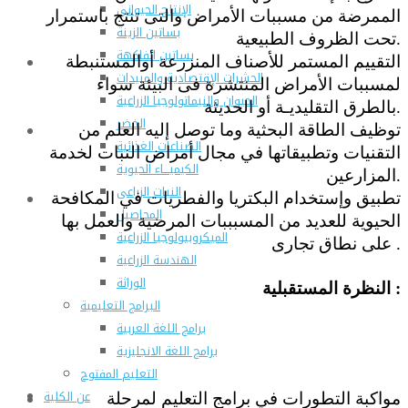
الإنتاج الحيواني
الممرضة من مسببات الأمراض والتى تنتج باستمرار
بساتين الزينة
تحت الظروف الطبيعية.
بساتين الفاكهة
التقييم المستمر للأصناف المنزرعة أوالمستنبطة
الحشرات الإقتصادية والمبيدات
لمسببات الأمراض المنتشرة فى البيئة سواء
الحيوان والنيماتولوجيا الزراعية
بالطرق التقليديـة أو الحديثة.
الخضر
توظيف الطاقة البحثية وما توصل إليه العلم من
الصناعات الغذائية
التقنيات وتطبيقاتها في مجال أمراض النبات لخدمة
الكيميـــاء الحيوية
المزارعين.
النبات الزراعى
تطبيق وإستخدام البكتريا والفطريات في المكافحة
المحاصيل
الحيوية للعديد من المسبببات المرضية والعمل بها
الميكروبيولوجيا الزراعية
على نطاق تجارى .
الهندسة الزراعية
الوراثة
النظرة المستقبلية :
البرامج التعليمية
برامج اللغة العربية
برامج اللغة الانجليزية
التعليم المفتوح
عن الكلية
مواكبة التطورات في برامج التعليم لمرحلة