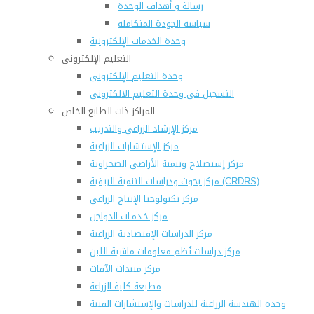
رسالة و أهداف الوحدة
سياسة الجودة المتكاملة
وحدة الخدمات الإلكترونية
التعليم الإلكترونى
وحدة التعليم الإلكترونى
التسجيل فى وحدة التعليم الالكترونى
المراكز ذات الطابع الخاص
مركز الإرشاد الزراعي والتدريب
مركز الإستشارات الزراعية
مركز إستصلاح وتنمية الأراضى الصحراوية
مركز بحوث ودراسات التنمية الريفية (CRDRS)
مركز تكنولوجيا الإنتاج الزراعي
مركز خـدمـات الدواجن
مركز الدراسات الإقتصادية الزراعية
مركز دراسات نُظم معلومات ماشية اللبن
مركز مبيدات الآفات
مطبعة كلية الزراعة
وحدة الهندسة الزراعية للدراسات والإستشارات الفنية