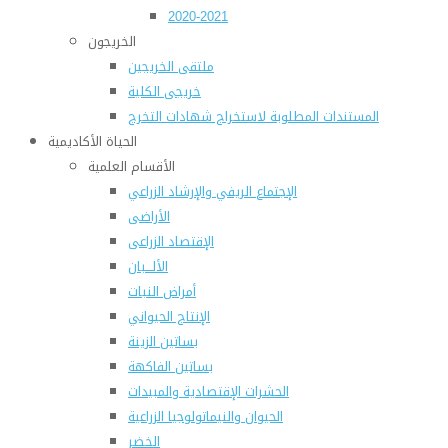
2020-2021
الخريجون
ملتقى الخريجين
خريجى الكلية
المستندات المطلوبة لاستخراج شهادات التخرج
الحياة الأكاديمية
الأقسام العلمية
الإجتماع الريفي والإرشاد الزراعي
الأراضى
الإقتصاد الزراعى
الألـــبان
أمراض النبات
الإنتاج الحيواني
بساتين الزينة
بساتين الفاكهة
الحشرات الإقتصادية والمبيدات
الحيوان والنيماتولوجيا الزراعية
الخضر