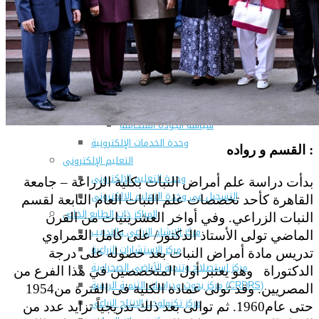
المراكز والوحدات
وحدات التطوير بالكلية
وحدة ضمان الجودة
عن الوحدة
أنشطة الوحدة
الهيكل الادارى للوحدة
رسالة و أهداف الوحدة
سياسة الجودة المتكاملة
وحدة الخدمات الإلكترونية
القسم و رواده :
التعليم الإلكترونى
وحدة التعليم الإلكترونى
بدأت دراسة علم أمراض النبات بكلية الزراعة – جامعة
التسجيل فى وحدة التعليم الالكترونى
القاهرة كأحد تخصصات علم النبات العام التابعة لقسم
المراكز ذات الطابع الخاص
النبات الزراعي. وفي أواخر العشرينيات من القرن
مركز الإرشاد الزراعي والتدريب
الماضي تولى الأستاذ الدكتور/ على كامل الغمراوي
مركز الإستشارات الزراعية
تدريس مادة أمراض النبات بعد حصوله على درجة
مركز إستصلاح وتنمية الأراضى الصحراوية
الدكتوراة وهو يعتبر أول المتخصصين في هذا الفرع من
مركز بحوث ودراسات التنمية الريفية (CRDRS)
المصريين. وقد تولى عمادة الكلية فى الفترة من1954
مركز تكنولوجيا الإنتاج الزراعي
حتى عام1960. ثم توالى بعد ذلك تدريجياً تزايد عدد من