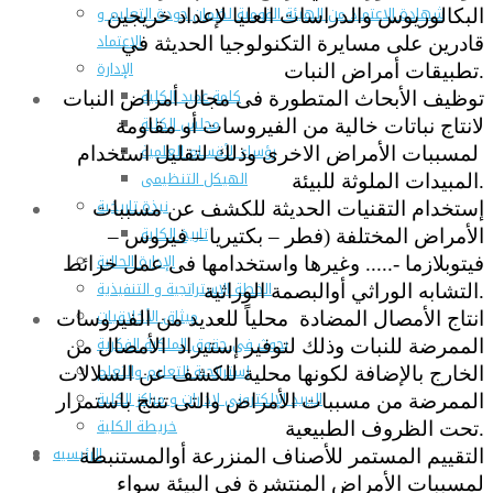
شهادة الاعتماد من الهيئة القومية لضمان جودة التعليم و
البكالوريوس والدراسات العليا لإعداد خريجين
الاعتماد
قادرين على مسايرة التكنولوجيا الحديثة في
الإدارة
تطبيقات أمراض النبات.
كلمة عميد الكلية
توظيف الأبحاث المتطورة فى مجال أمراض النبات
مجلس الكلية
لانتاج نباتات خالية من الفيروسات أو مقاومة
رؤساء الأقسام العلمية
لمسببات الأمراض الاخرى وذلك لتقليل استخدام
الهيكل التنظيمى
المبيدات الملوثة للبيئة.
نبذة تاريخية
إستخدام التقنيات الحديثة للكشف عن مسببات
تاريخ الكلية
الأمراض المختلفة (فطر – بكتيريا – فيروس –
الإدارة الحالية
فيتوبلازما -..... وغيرها واستخدامها فى عمل خرائط
الخطة الإستراتجية و التنفيذية
التشابه الوراثي أوالبصمة الوراثية.
ميثاق الأخلاقيات
انتاج الأمصال المضادة محلياً للعديد من الفيروسات
بحوث فى حقوق الملكية الفكرية
الممرضة للنبات وذلك لتوفير إستيراد الأمصال من
إستراتجية التعليم والتعلم
الخارج بالإضافة لكونها محلية للكشف عن السلالات
البريد الإلكترونى لإدارات و مراكز الكلية
الممرضة من مسببات الأمراض والتى تنتج باستمرار
خريطة الكلية
تحت الظروف الطبيعية.
الرئيسيه
التقييم المستمر للأصناف المنزرعة أوالمستنبطة
لمسببات الأمراض المنتشرة فى البيئة سواء