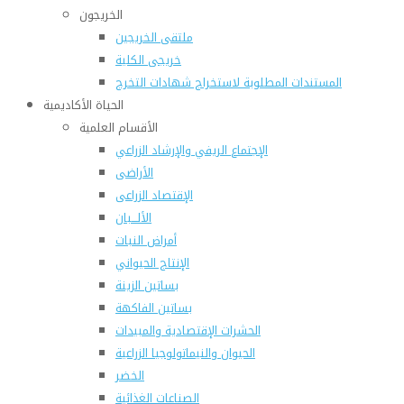
الخريجون
ملتقى الخريجين
خريجى الكلية
المستندات المطلوبة لاستخراج شهادات التخرج
الحياة الأكاديمية
الأقسام العلمية
الإجتماع الريفي والإرشاد الزراعي
الأراضى
الإقتصاد الزراعى
الألـــبان
أمراض النبات
الإنتاج الحيواني
بساتين الزينة
بساتين الفاكهة
الحشرات الإقتصادية والمبيدات
الحيوان والنيماتولوجيا الزراعية
الخضر
الصناعات الغذائية