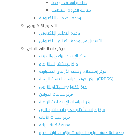
رسالة و أهداف الوحدة
سياسة الجودة المتكاملة
وحدة الخدمات الإلكترونية
التعليم الإلكترونى
وحدة التعليم الإلكترونى
التسجيل فى وحدة التعليم الالكترونى
المراكز ذات الطابع الخاص
مركز الإرشاد الزراعي والتدريب
مركز الإستشارات الزراعية
مركز إستصلاح وتنمية الأراضى الصحراوية
مركز بحوث ودراسات التنمية الريفية (CRDRS)
مركز تكنولوجيا الإنتاج الزراعي
مركز خـدمـات الدواجن
مركز الدراسات الإقتصادية الزراعية
مركز دراسات نُظم معلومات ماشية اللبن
مركز مبيدات الآفات
مطبعة كلية الزراعة
وحدة الهندسة الزراعية للدراسات والإستشارات الفنية