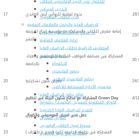
للحصول على البريد الالكترونى للطالب
التدريب الميداني
18/
ندوة ثقافية للروائى أيمن العايدى
17
نادى الطلاب المتفوقين
الدراسات العليا والبحوث والعلاقات الثقافية
إقامة معرض للكتاب بالمشاركة مع مؤسسة إبداع للترجمة
عن قطاع الدراسات العليا والبحوث
18
23/
والنشر
إدارة العلاقات الثقافية
المصاريف الدراسية لطلاب الدراسات العليا
البرامج الدراسية
المشاركة فى مسابقة المواهب الفردية للموسيقى والغناء
19
30 
الدكتوراة
بالجامعة
برنامج الماجستير
برنامج الماجستير المهنى
24/
معرض فنون تشكيلية
20
ماجستير الأدارة المستدامة للأراضى
لوائح برامج الدراسات العليا
4/1
Green Day
المشاركة مع قطاع شئون البيئة فى تنظيم
21
(الأوراق المطلوبة للتسجيل (ماجستير/ دكتوراه
التقدم للدراسات العليا إلكترونيا
4/1
حفل فنى لفريق الموسيقى والكورال
22
تسجيل المقررات
شروط قبول الطلاب الوافديين
معة
المشاركة فى بطولة الجامعة لكرة القدم ( طالبات )
23
متطلبات منح درجة الدكتوراة