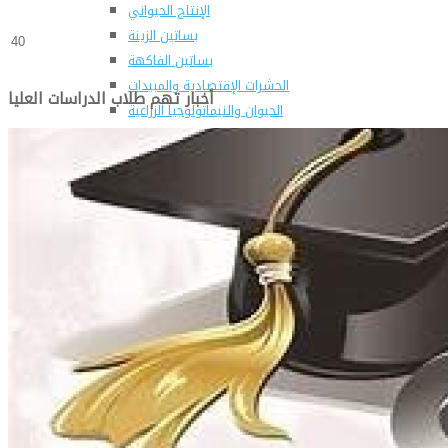
الإنتاج الحيواني
بساتين الزينة
40
بساتين الفاكهة
الحشرات الإقتصادية والمبيدات
أخبار تهم طلاب الدراسات العليا
الحيوان والنيماتولوجيا الزراعية
الخضر
الصناعات الغذائية
الكيميـــاء الحيوية
النبات الزراعى
المحاصيل
الميكروبيولوجيا الزراعية
الهندسة الزراعية
الوراثة
البرامج التعليمية
برامج اللغة العربية
برامج اللغة الانجليزية
التعليم المفتوح
عن الكلية