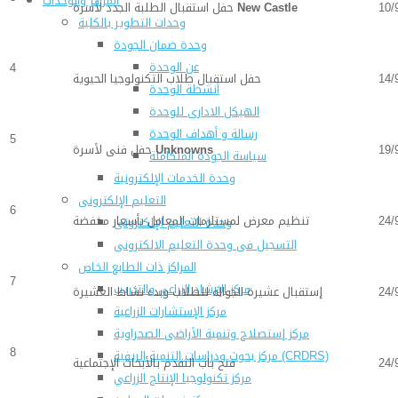
المراكز والوحدات
10/
New Castle
حفل استقبال الطلبة الجدد لأسرة
وحدات التطوير بالكلية
وحدة ضمان الجودة
عن الوحدة
4
14/
حفل استقبال طلاب التكنولوجيا الحيوية
أنشطة الوحدة
الهيكل الادارى للوحدة
رسالة و أهداف الوحدة
5
19/
Unknowns
حفل فنى لأسرة
سياسة الجودة المتكاملة
وحدة الخدمات الإلكترونية
التعليم الإلكترونى
6
24/
تنظيم معرض لمستلزمات المعامل بأسعار مخفضة
وحدة التعليم الإلكترونى
التسجيل فى وحدة التعليم الالكترونى
المراكز ذات الطابع الخاص
7
مركز الإرشاد الزراعي والتدريب
24/
إستقبال عشيرة الجوالة للطلاب وبدء نشاط العشيرة
مركز الإستشارات الزراعية
مركز إستصلاح وتنمية الأراضى الصحراوية
8
مركز بحوث ودراسات التنمية الريفية (CRDRS)
24/
فتح باب التقدم بالأبحاث الإجتماعية
مركز تكنولوجيا الإنتاج الزراعي