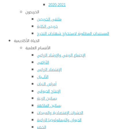
2020-2021
الخريجون
ملتقى الخريجين
خريجى الكلية
المستندات المطلوبة لاستخراج شهادات التخرج
الحياة الأكاديمية
الأقسام العلمية
الإجتماع الريفي والإرشاد الزراعي
الأراضى
الإقتصاد الزراعى
الألـــبان
أمراض النبات
الإنتاج الحيواني
بساتين الزينة
بساتين الفاكهة
الحشرات الإقتصادية والمبيدات
الحيوان والنيماتولوجيا الزراعية
الخضر