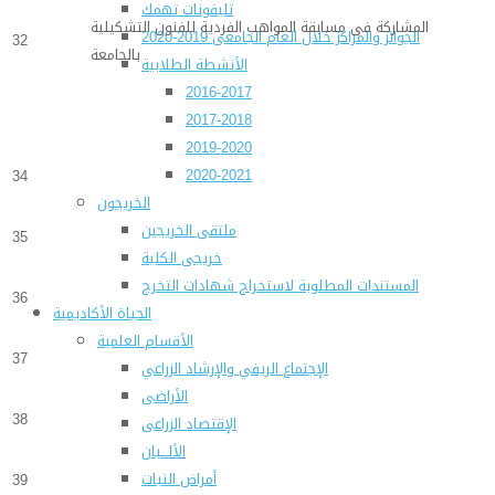
تليفونات تهمك
المشاركة فى مسابقة المواهب الفردية للفنون التشكيلية
الجوائز والمراكز خلال العام الجامعى 2019-2020
32
بالجامعة
الأنشطة الطلابية
2016-2017
2017-2018
2019-2020
2020-2021
34
الخريجون
ملتقى الخريجين
35
خريجى الكلية
المستندات المطلوبة لاستخراج شهادات التخرج
36
الحياة الأكاديمية
الأقسام العلمية
37
الإجتماع الريفي والإرشاد الزراعي
الأراضى
38
الإقتصاد الزراعى
الألـــبان
أمراض النبات
39