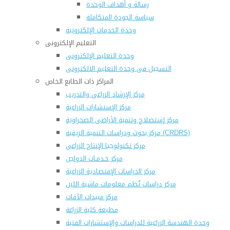
رسالة و أهداف الوحدة
سياسة الجودة المتكاملة
وحدة الخدمات الإلكترونية
التعليم الإلكترونى
وحدة التعليم الإلكترونى
التسجيل فى وحدة التعليم الالكترونى
المراكز ذات الطابع الخاص
مركز الإرشاد الزراعي والتدريب
مركز الإستشارات الزراعية
مركز إستصلاح وتنمية الأراضى الصحراوية
مركز بحوث ودراسات التنمية الريفية (CRDRS)
مركز تكنولوجيا الإنتاج الزراعي
مركز خـدمـات الدواجن
مركز الدراسات الإقتصادية الزراعية
مركز دراسات نُظم معلومات ماشية اللبن
مركز مبيدات الآفات
مطبعة كلية الزراعة
وحدة الهندسة الزراعية للدراسات والإستشارات الفنية