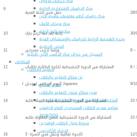
مركز خـدمـات الدواجن
مركز الدراسات الإقتصادية الزراعية
9
28/
حفل فنى للجنة الفنية
مركز دراسات نُظم معلومات ماشية اللبن
مركز مبيدات الآفات
مطبعة كلية الزراعة
30/
رحلة لمد ينة دريم بارك
10
وحدة الهندسة الزراعية للدراسات والإستشارات الفنية
الورش الإنتاجية
8 –
ورشة تدريب مسرحى
11
التسجيل في دورات مركز الحاسب الآلي بالكلية
القطاعات
8 /
المشاركة فى الدورة التنشيطية للكرة الطائرة طالبات
12
التعليم والطلاب
عن قطاع التعليم والطلاب
9/1
اليوم الرياضى لموديل Japanes
13 ا
مهام القطاع
تقرير قطاع شئون التعليم والطلاب
المصروفات الدراسية المقررة للطلاب المستجدين
10 
المشاركة فى الدورة التنشيطية لكرة السلة طلبه
14
مواعيد تقديم الطلاب المستجدين العام الجامعى
2019/2020
10 
المشاركة فى الدورة التنشيطية لتنس الطاولة طلبه
15
شروط قبول الطلاب الوافديين
الإرشاد الأكاديمى
12/
ندوة ثقافية وحفل فنى لأسرة 3G
16