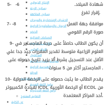
الإنتاج الحيواني
5- شهادة الميلاد. 6-
بساتين الزينة
إقرار تفرغ.
بساتين الفاكهة
الحشرات الإقتصادية والمبيدات
7- موافقة جهة العمل 8-
الحيوان والنيماتولوجيا الزراعية
صورة الرقم القومي
الخضر
الصناعات الغذائية
9- أن يكون الطالب حاصلاً على درجة الماجستير في
الكيميـــاء الحيوية
النبات الزراعى
العلوم الزراعية متوسط تقدير المقررات جيد جدا علي
المحاصيل
الأقل عند التسجيل بشرط ألا يزيد تاريخ حصوله على
الميكروبيولوجيا الزراعية
الماجستير أكثر من 5 سنوات .
الهندسة الزراعية
الوراثة
10- يقدم الطالب ما يثبت حصوله على الرخصة الدولية
البرامج التعليمية
برامج اللغة العربية
لقيادة الكمبيوتر ICDL أو الرخصة الأوربية ECDL من
برامج اللغة الانجليزية
أحد المراكز المعتمدة.
التعليم المفتوح
عن الكلية