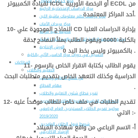
مركز خـدمـات الدواجن
لقيادة الكمبيوتر ICDL أو الرخصة الأوربية ECDL من
مركز الدراسات الإقتصادية الزراعية
أحد المراكز المعتمدة.
مركز دراسات نُظم معلومات ماشية اللبن
مركز مبيدات الآفات
10- النماذج الموجودة علي CD بإدارة الدراسات العليا
مطبعة كلية الزراعة
بالكلية 0000 ويقوم الطالب بملأ النماذج بدقة
وحدة الهندسة الزراعية للدراسات والإستشارات الفنية
الورش الإنتاجية
بالكمبيوتر وليس بخط اليد 0 .
التسجيل في دورات مركز الحاسب الآلي بالكلية
القطاعات
11- يقوم الطالب بكتابة الاقرار الخاص بالرسوم
التعليم والطلاب
الدراسية وكذلك التعهد الخاص بتقديم متطلبات البحث
عن قطاع التعليم والطلاب
.
مهام القطاع
تقرير قطاع شئون التعليم والطلاب
12- تقديم الطلبات في ملف خاص للطالب موضحاً عليه
المصروفات الدراسية المقررة للطلاب المستجدين
مواعيد تقديم الطلاب المستجدين العام الجامعى
الاتي :-
2019/2020
شروط قبول الطلاب الوافديين
أ- الاسم الرباعي من واقع شهادة الميلاد
الإرشاد الأكاديمى