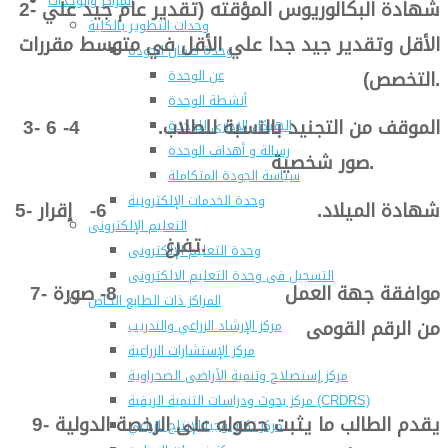
المراكز والوحدات
2- شهادة البكالوريوس المؤقته (تقدير عام جيد علي
وحدات التطوير بالكلية
الأقل وتقدير جيد جدا علي الأقل في متوسط مقررات
وحدة ضمان الجودة
التخصص).
عن الوحدة
أنشطة الوحدة
3- الموقف من التجنيد بالنسبة للطلاب. 4- 6
الهيكل الادارى للوحدة
رسالة و أهداف الوحدة
صور شخصية.
سياسة الجودة المتكاملة
وحدة الخدمات الإلكترونية
5- شهادة الميلاد. 6- إقرار
التعليم الإلكترونى
تفرغ.
وحدة التعليم الإلكترونى
التسجيل فى وحدة التعليم الالكترونى
7- موافقة جهة العمل 8- صورة
المراكز ذات الطابع الخاص
من الرقم القومى
مركز الإرشاد الزراعي والتدريب
مركز الإستشارات الزراعية
مركز إستصلاح وتنمية الأراضى الصحراوية
مركز بحوث ودراسات التنمية الريفية (CRDRS)
9- يقدم الطالب ما يثبت حصوله على الرخصة الدولية
مركز تكنولوجيا الإنتاج الزراعي