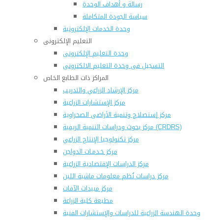
رسالة و أهداف الوحدة
سياسة الجودة المتكاملة
وحدة الخدمات الإلكترونية
التعليم الإلكترونى
وحدة التعليم الإلكترونى
التسجيل فى وحدة التعليم الالكترونى
المراكز ذات الطابع الخاص
مركز الإرشاد الزراعي والتدريب
مركز الإستشارات الزراعية
مركز إستصلاح وتنمية الأراضى الصحراوية
مركز بحوث ودراسات التنمية الريفية (CRDRS)
مركز تكنولوجيا الإنتاج الزراعي
مركز خـدمـات الدواجن
مركز الدراسات الإقتصادية الزراعية
مركز دراسات نُظم معلومات ماشية اللبن
مركز مبيدات الآفات
مطبعة كلية الزراعة
وحدة الهندسة الزراعية للدراسات والإستشارات الفنية