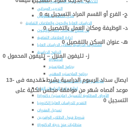
ب- الدرجة المراد التسجيل فيها0 .
للحصول على البريد الالكترونى للطالب
التدريب الميداني
ج- الفرع أو القسم المراد التسجيل به 0
نادى الطلاب المتفوقين
الدراسات العليا والبحوث والعلاقات الثقافية
د- الوظيفة ومكان العمل بالتفصيل 0
عن قطاع الدراسات العليا والبحوث
إدارة العلاقات الثقافية
هـ- عنوان السكن بالتفصيل 0
المصاريف الدراسية لطلاب الدراسات العليا
البرامج الدراسية
ز- تليفون المنزل – تليفون المحمول 0
الدكتوراة
برنامج الماجستير
برنامج الماجستير المهنى
13- ايصال سداد الرسوم الدراسية بشرط تقديمه فى
ماجستير الأدارة المستدامة للأراضى
لوائح برامج الدراسات العليا
موعد أقصاه شهر من موافقة مجلس الكلية على
(الأوراق المطلوبة للتسجيل (ماجستير/ دكتوراه
التسجيل 0
التقدم للدراسات العليا إلكترونيا
تسجيل المقررات
شروط قبول الطلاب الوافديين
متطلبات منح درجة الدكتوراة