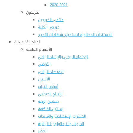
2020-2021
الخريجون
ملتقى الخريجين
خريجى الكلية
المستندات المطلوبة لاستخراج شهادات التخرج
الحياة الأكاديمية
الأقسام العلمية
الإجتماع الريفي والإرشاد الزراعي
الأراضى
الإقتصاد الزراعى
الألـــبان
أمراض النبات
الإنتاج الحيواني
بساتين الزينة
بساتين الفاكهة
الحشرات الإقتصادية والمبيدات
الحيوان والنيماتولوجيا الزراعية
الخضر