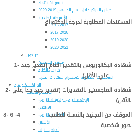
تليفونات تهمك
الجوائز والمراكز خلال العام الجامعى 2019-2020
الأنشطة الطلابية
المستندات المطلوبة لدرجة الدكتوراة
2016-2017
2017-2018
2019-2020
2020-2021
الخريجون
ملتقى الخريجين
1- شهادة البكالوريوس بالتقدير العام (تقدير جيد
خريجى الكلية
علي الأقل).
المستندات المطلوبة لاستخراج شهادات التخرج
الحياة الأكاديمية
2- شهادة الماجستير بالتقديرات (تقدير جيد جدا علي
الأقسام العلمية
الأقل).
الإجتماع الريفي والإرشاد الزراعي
الأراضى
3- الموقف من التجنيد بالنسبة للطلاب. 4- 6
الإقتصاد الزراعى
الألـــبان
صور شخصية.
أمراض النبات