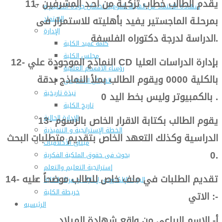
11- يقدم الطالب خطاب تزكيـة من أحـد المشرفين
شهادة الاعتماد من الهيئة القومية لضمان جودة التعليم و
بمرحلـة الماجستير يفيد بأهليته للاستمرار فى
الاعتماد
الإدارة
الدراسة لدرجة دكتوراه الفلسفة.
كلمة عميد الكلية
مجلس الكلية
12- النماذج الموجودة علي CD بإدارة الدراسات العليا
رؤساء الأقسام العلمية
بالكلية 0000 ويقوم الطالب بملأ النماذج بدقة
الهيكل التنظيمى
نبذة تاريخية
بالكمبيوتر وليس بخط اليد 0 .
تاريخ الكلية
الإدارة الحالية
13- يقوم الطالب بكتابة الاقرار الخاص بالرسوم
الخطة الإستراتجية و التنفيذية
الدراسية وكذلك التعهد الخاص بتقديم متطلبات البحث
ميثاق الأخلاقيات
0.
بحوث فى حقوق الملكية الفكرية
إستراتجية التعليم والتعلم
14- تقديم الطلبات في ملف خاص للطالب موضحاً عليه
البريد الإلكترونى لإدارات و مراكز الكلية
خريطة الكلية
الاتي :-
الرئيسيه
أ- الاسم الرباعي من واقع شهادة الميلاد