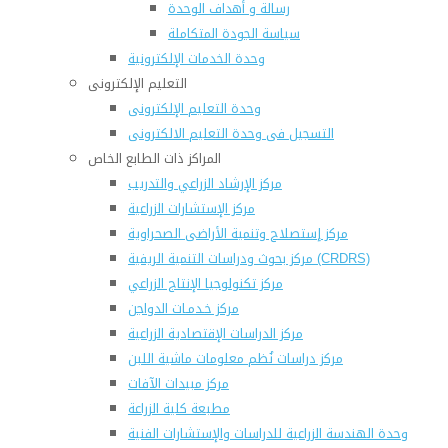
رسالة و أهداف الوحدة
سياسة الجودة المتكاملة
وحدة الخدمات الإلكترونية
التعليم الإلكترونى
وحدة التعليم الإلكترونى
التسجيل فى وحدة التعليم الالكترونى
المراكز ذات الطابع الخاص
مركز الإرشاد الزراعي والتدريب
مركز الإستشارات الزراعية
مركز إستصلاح وتنمية الأراضى الصحراوية
مركز بحوث ودراسات التنمية الريفية (CRDRS)
مركز تكنولوجيا الإنتاج الزراعي
مركز خـدمـات الدواجن
مركز الدراسات الإقتصادية الزراعية
مركز دراسات نُظم معلومات ماشية اللبن
مركز مبيدات الآفات
مطبعة كلية الزراعة
وحدة الهندسة الزراعية للدراسات والإستشارات الفنية