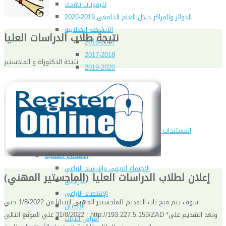
تليفونات تهمك
الجوائز والمراكز خلال العام الجامعى 2019-2020
الأنشطة الطلابية
نتيجة طلاب الدراسات العليا
2016-2017
2017-2018
نتيجة الدكتوراة و الماجستير
2019-2020
2020-2021
الخريجون
ملتقى الخريجين
خريجى الكلية
المستندات المطلوبة لاستخراج شهادات التخرج
الحياة الأكاديمية
الأقسام العلمية
الإجتماع الريفي والإرشاد الزراعي
إعلان لطلاب الدراسات العليا (الماجستير المهني)
الأراضى
الإقتصاد الزراعى
سوف يتم فتح باب التقديم للماجستير المهني اعتبارا من 1/8/2022 حتي
الألـــبان
31/8/2022 علي الموقع التالي : http://193.227.5.153/ZAD *وبعد التقديم على
أمراض النبات