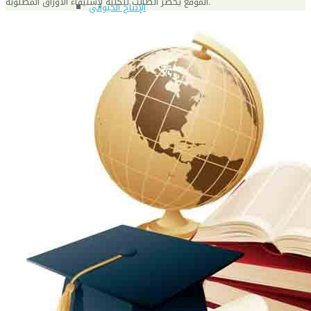
الموقع يحضر الطالب للكلية لإستيفاء الأوراق المطلوبة.
الإنتاج الحيواني
بساتين الزينة
بساتين الفاكهة
الحشرات الإقتصادية والمبيدات
الحيوان والنيماتولوجيا الزراعية
الخضر
الصناعات الغذائية
الكيميـــاء الحيوية
النبات الزراعى
المحاصيل
الميكروبيولوجيا الزراعية
الهندسة الزراعية
الوراثة
البرامج التعليمية
برامج اللغة العربية
برامج اللغة الانجليزية
التعليم المفتوح
عن الكلية