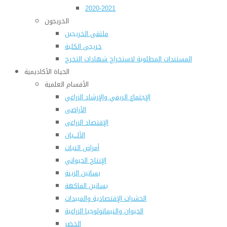
2020-2021
الخريجون
ملتقى الخريجين
خريجى الكلية
المستندات المطلوبة لاستخراج شهادات التخرج
الحياة الأكاديمية
الأقسام العلمية
الإجتماع الريفي والإرشاد الزراعي
الأراضى
الإقتصاد الزراعى
الألـــبان
أمراض النبات
الإنتاج الحيواني
بساتين الزينة
بساتين الفاكهة
الحشرات الإقتصادية والمبيدات
الحيوان والنيماتولوجيا الزراعية
الخضر