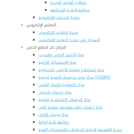
رسالة و أهداف الوحدة
سياسة الجودة المتكاملة
وحدة الخدمات الإلكترونية
التعليم الإلكترونى
وحدة التعليم الإلكترونى
التسجيل فى وحدة التعليم الالكترونى
المراكز ذات الطابع الخاص
مركز الإرشاد الزراعي والتدريب
مركز الإستشارات الزراعية
مركز إستصلاح وتنمية الأراضى الصحراوية
مركز بحوث ودراسات التنمية الريفية (CRDRS)
مركز تكنولوجيا الإنتاج الزراعي
مركز خـدمـات الدواجن
مركز الدراسات الإقتصادية الزراعية
مركز دراسات نُظم معلومات ماشية اللبن
مركز مبيدات الآفات
مطبعة كلية الزراعة
وحدة الهندسة الزراعية للدراسات والإستشارات الفنية