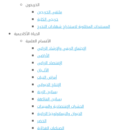
الخريجون
ملتقى الخريجين
خريجى الكلية
المستندات المطلوبة لاستخراج شهادات التخرج
الحياة الأكاديمية
الأقسام العلمية
الإجتماع الريفي والإرشاد الزراعي
الأراضى
الإقتصاد الزراعى
الألـــبان
أمراض النبات
الإنتاج الحيواني
بساتين الزينة
بساتين الفاكهة
الحشرات الإقتصادية والمبيدات
الحيوان والنيماتولوجيا الزراعية
الخضر
الصناعات الغذائية