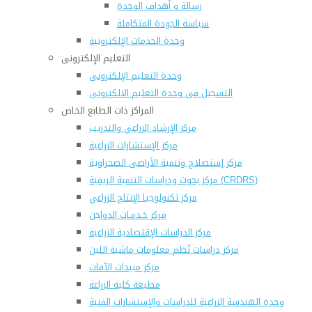
رسالة و أهداف الوحدة
سياسة الجودة المتكاملة
وحدة الخدمات الإلكترونية
التعليم الإلكترونى
وحدة التعليم الإلكترونى
التسجيل فى وحدة التعليم الالكترونى
المراكز ذات الطابع الخاص
مركز الإرشاد الزراعي والتدريب
مركز الإستشارات الزراعية
مركز إستصلاح وتنمية الأراضى الصحراوية
مركز بحوث ودراسات التنمية الريفية (CRDRS)
مركز تكنولوجيا الإنتاج الزراعي
مركز خـدمـات الدواجن
مركز الدراسات الإقتصادية الزراعية
مركز دراسات نُظم معلومات ماشية اللبن
مركز مبيدات الآفات
مطبعة كلية الزراعة
وحدة الهندسة الزراعية للدراسات والإستشارات الفنية