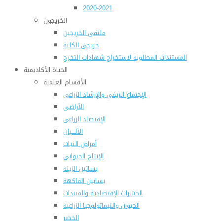
2020-2021
الخريجون
ملتقى الخريجين
خريجى الكلية
المستندات المطلوبة لاستخراج شهادات التخرج
الحياة الأكاديمية
الأقسام العلمية
الإجتماع الريفي والإرشاد الزراعي
الأراضى
الإقتصاد الزراعى
الألـــبان
أمراض النبات
الإنتاج الحيواني
بساتين الزينة
بساتين الفاكهة
الحشرات الإقتصادية والمبيدات
الحيوان والنيماتولوجيا الزراعية
الخضر