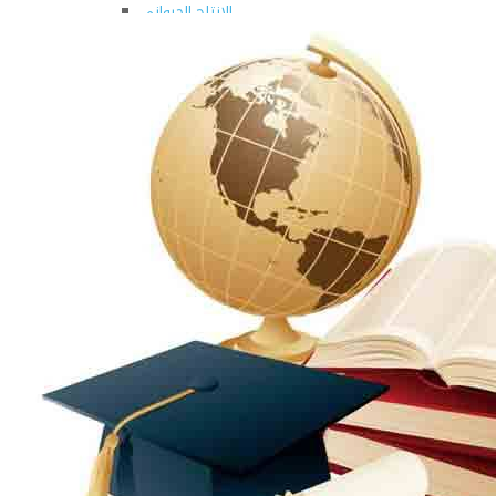
الإنتاج الحيواني
بساتين الزينة
بساتين الفاكهة
الحشرات الإقتصادية والمبيدات
الحيوان والنيماتولوجيا الزراعية
الخضر
الصناعات الغذائية
الكيميـــاء الحيوية
النبات الزراعى
المحاصيل
الميكروبيولوجيا الزراعية
الهندسة الزراعية
الوراثة
البرامج التعليمية
برامج اللغة العربية
برامج اللغة الانجليزية
التعليم المفتوح
عن الكلية