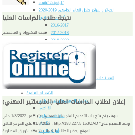
تليفونات تهمك
الجوائز والمراكز خلال العام الجامعى 2019-2020
نتيجة طلاب الدراسات العليا
الأنشطة الطلابية
2016-2017
نتيجة الدكتوراة و الماجستير
2017-2018
2019-2020
2020-2021
الخريجون
ملتقى الخريجين
خريجى الكلية
المستندات المطلوبة لاستخراج شهادات التخرج
الحياة الأكاديمية
الأقسام العلمية
إعلان لطلاب الدراسات العليا (الماجستير المهني)
الإجتماع الريفي والإرشاد الزراعي
الأراضى
الإقتصاد الزراعى
سوف يتم فتح باب التقديم للماجستير المهني اعتبارا من 1/8/2022 حتي
الألـــبان
31/8/2022 علي الموقع التالي : http://193.227.5.153/ZAD *وبعد التقديم على
أمراض النبات
الموقع يحضر الطالب للكلية لإستيفاء الأوراق المطلوبة.