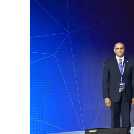
للحصول على البريد الالكترونى للطالب
التدريب الميداني
نادى الطلاب المتفوقين
الدراسات العليا والبحوث والعلاقات الثقافية
عن قطاع الدراسات العليا والبحوث
إدارة العلاقات الثقافية
المصاريف الدراسية لطلاب الدراسات العليا
البرامج الدراسية
الدكتوراة
برنامج الماجستير
برنامج الماجستير المهنى
ماجستير الأدارة المستدامة للأراضى
لوائح برامج الدراسات العليا
(الأوراق المطلوبة للتسجيل (ماجستير/ دكتوراه
التقدم للدراسات العليا إلكترونيا
تسجيل المقررات
شروط قبول الطلاب الوافديين
متطلبات منح درجة الدكتوراة