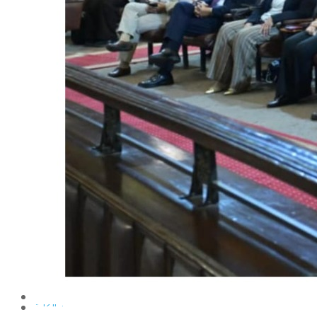
الإنتاج الحيواني
بساتين الزينة
بساتين الفاكهة
الحشرات الإقتصادية والمبيدات
الحيوان والنيماتولوجيا الزراعية
الخضر
الصناعات الغذائية
الكيميـــاء الحيوية
النبات الزراعى
المحاصيل
الميكروبيولوجيا الزراعية
الهندسة الزراعية
الوراثة
البرامج التعليمية
برامج اللغة العربية
برامج اللغة الانجليزية
التعليم المفتوح
عن الكلية