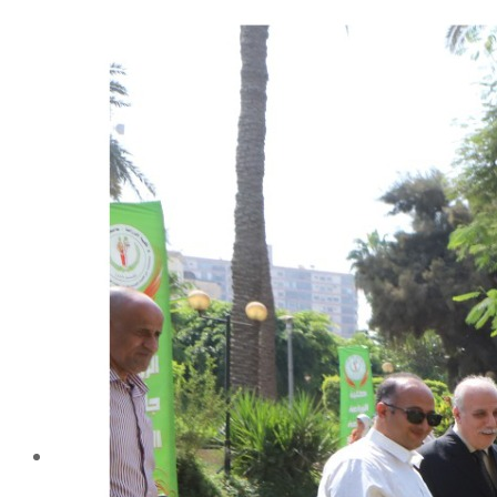
شهادة الاعتماد من الهيئة القومية لضمان جودة التعليم و
الاعتماد
الإدارة
كلمة عميد الكلية
مجلس الكلية
رؤساء الأقسام العلمية
الهيكل التنظيمى
نبذة تاريخية
تاريخ الكلية
الإدارة الحالية
الخطة الإستراتجية و التنفيذية
ميثاق الأخلاقيات
بحوث فى حقوق الملكية الفكرية
إستراتجية التعليم والتعلم
البريد الإلكترونى لإدارات و مراكز الكلية
خريطة الكلية
الرئيسيه