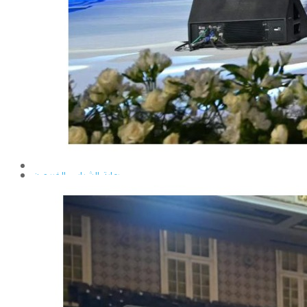
إيداع الرسائل بالمكتبة المركزية
نماذج البعثات والمهمات العلمية
قواعد كتابة الرسائل العلمية
محطة التجارب و البحوث الزراعية
خدمة المجتمع وتنمية البيئة
تقرير قطاع شئون البيئة و خدمة المجتمع
عن قطاع خدمة المجتمع وتنمية البيئة
الخطة السنوية للقطاع
وحدة الأزمات والكوارث
أنشطة قطاع شئون البيئة و خدمة المجتمع
رعاية الشباب والخريجون
رعاية الشباب
إدارة رعاية الشباب
الخدمات التى تقدمها الإدارة
كيفية مشاركة الطالب فى النشاط
لجان الإتحاد
مجلس إتحاد الطلاب
مستشارى لجان الإتحاد