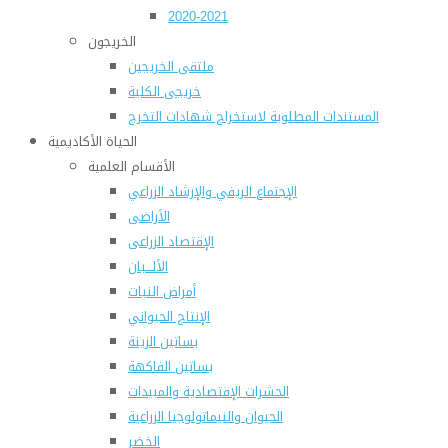
2020-2021
الخريجون
ملتقى الخريجين
خريجى الكلية
المستندات المطلوبة لاستخراج شهادات التخرج
الحياة الأكاديمية
الأقسام العلمية
الإجتماع الريفي والإرشاد الزراعي
الأراضى
الإقتصاد الزراعى
الألـــبان
أمراض النبات
الإنتاج الحيواني
بساتين الزينة
بساتين الفاكهة
الحشرات الإقتصادية والمبيدات
الحيوان والنيماتولوجيا الزراعية
الخضر