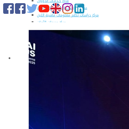
مركز خـدمـات الدواجن
مركز الدراسات الإقتصادية الزراعية
مركز دراسات نُظم معلومات ماشية اللبن
مركز مبيدات الآفات
مطبعة كلية الزراعة
وحدة الهندسة الزراعية للدراسات والإستشارات الفنية
الورش الإنتاجية
التسجيل في دورات مركز الحاسب الآلي بالكلية
القطاعات
التعليم والطلاب
عن قطاع التعليم والطلاب
مهام القطاع
تقرير قطاع شئون التعليم والطلاب
المصروفات الدراسية المقررة للطلاب المستجدين
مواعيد تقديم الطلاب المستجدين العام الجامعى
2019/2020
شروط قبول الطلاب الوافديين
الإرشاد الأكاديمى