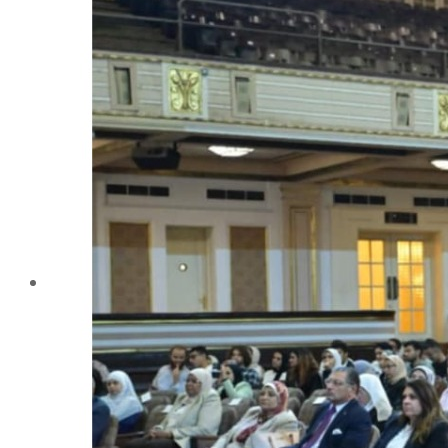
تليفونات تهمك
الجوائز والمراكز خلال العام الجامعى 2019-2020
الأنشطة الطلابية
2016-2017
2017-2018
2019-2020
2020-2021
الخريجون
ملتقى الخريجين
خريجى الكلية
المستندات المطلوبة لاستخراج شهادات التخرج
الحياة الأكاديمية
الأقسام العلمية
الإجتماع الريفي والإرشاد الزراعي
الأراضى
الإقتصاد الزراعى
الألـــبان
أمراض النبات