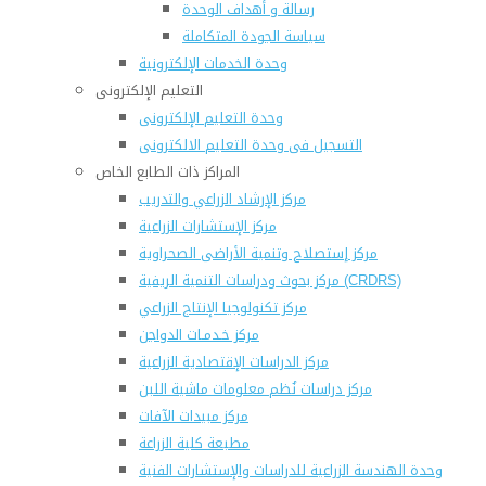
رسالة و أهداف الوحدة
سياسة الجودة المتكاملة
وحدة الخدمات الإلكترونية
التعليم الإلكترونى
وحدة التعليم الإلكترونى
التسجيل فى وحدة التعليم الالكترونى
المراكز ذات الطابع الخاص
مركز الإرشاد الزراعي والتدريب
مركز الإستشارات الزراعية
مركز إستصلاح وتنمية الأراضى الصحراوية
مركز بحوث ودراسات التنمية الريفية (CRDRS)
مركز تكنولوجيا الإنتاج الزراعي
مركز خـدمـات الدواجن
مركز الدراسات الإقتصادية الزراعية
مركز دراسات نُظم معلومات ماشية اللبن
مركز مبيدات الآفات
مطبعة كلية الزراعة
وحدة الهندسة الزراعية للدراسات والإستشارات الفنية