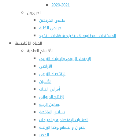
2020-2021
الخريجون
ملتقى الخريجين
خريجى الكلية
المستندات المطلوبة لاستخراج شهادات التخرج
الحياة الأكاديمية
الأقسام العلمية
الإجتماع الريفي والإرشاد الزراعي
الأراضى
الإقتصاد الزراعى
الألـــبان
أمراض النبات
الإنتاج الحيواني
بساتين الزينة
بساتين الفاكهة
الحشرات الإقتصادية والمبيدات
الحيوان والنيماتولوجيا الزراعية
الخضر