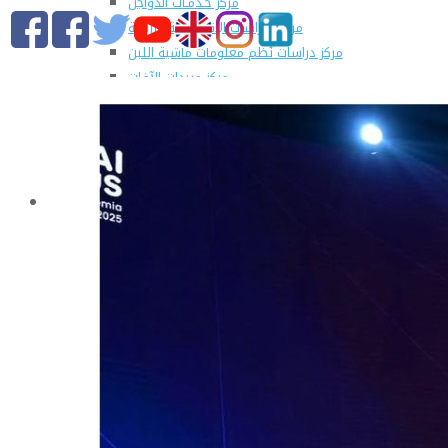
مركز خـدمـات الدواجن
مركز الدراسات الإقتصادية الزراعية
مركز دراسات نُظم معلومات ماشية اللبن
مركز مبيدات الآفات
مطبعة كلية الزراعة
وحدة الهندسة الزراعية للدراسات والإستشارات الفنية
الورش الإنتاجية
التسجيل في دورات مركز الحاسب الآلي بالكلية
القطاعات
التعليم والطلاب
عن قطاع التعليم والطلاب
مهام القطاع
تقرير قطاع شئون التعليم والطلاب
المصروفات الدراسية المقررة للطلاب المستجدين
مواعيد تقديم الطلاب المستجدين العام الجامعى
2019/2020
شروط قبول الطلاب الوافديين
الإرشاد الأكاديمى