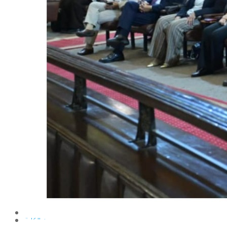
الإنتاج الحيواني
بساتين الزينة
بساتين الفاكهة
الحشرات الإقتصادية والمبيدات
الحيوان والنيماتولوجيا الزراعية
الخضر
الصناعات الغذائية
الكيميـــاء الحيوية
النبات الزراعى
المحاصيل
الميكروبيولوجيا الزراعية
الهندسة الزراعية
الوراثة
البرامج التعليمية
برامج اللغة العربية
برامج اللغة الانجليزية
التعليم المفتوح
عن الكلية