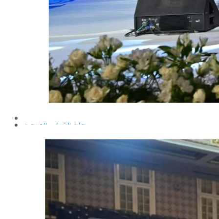
إيداع الرسائل بالمكتبة المركزية
نماذج البعثات والمهمات العلمية
قواعد كتابة الرسائل العلمية
محطة التجارب و البحوث الزراعية
خدمة المجتمع وتنمية البيئة
تقرير قطاع شئون البيئة و خدمة المجتمع
عن قطاع خدمة المجتمع وتنمية البيئة
الخطة السنوية للقطاع
وحدة الأزمات والكوارث
أنشطة قطاع شئون البيئة و خدمة المجتمع
رعاية الشباب والخريجون
رعاية الشباب
إدارة رعاية الشباب
الخدمات التى تقدمها الإدارة
كيفية مشاركة الطالب فى النشاط
لجان الإتحاد
مجلس إتحاد الطلاب
مستشارى لجان الإتحاد