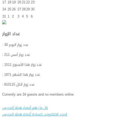
17
18
19
20
21
22
23
24
25
26
27
28
29
30
31
1
2
3
4
5
6
عداد الزوار
: عدد زوار اليوم
30
: عدد زوار أمس
211
: عدد زوار هذا الأسبوع
1511
: عدد زوار هذا الشهر
1871
: عدد زوار الكل
810115
Currently are 34 guests and no members online
كل ما يهم أعضاء هيئة التدريس
البريد الالكترونى للسادة أعضاء هيئة التدريس