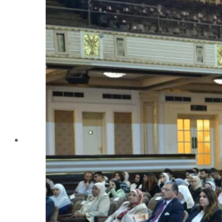
تليفونات تهمك
الجوائز والمراكز خلال العام الجامعى 2019-2020
الأنشطة الطلابية
2016-2017
2017-2018
2019-2020
2020-2021
الخريجون
ملتقى الخريجين
خريجى الكلية
المستندات المطلوبة لاستخراج شهادات التخرج
الحياة الأكاديمية
الأقسام العلمية
الإجتماع الريفي والإرشاد الزراعي
الأراضى
الإقتصاد الزراعى
الألـــبان
أمراض النبات