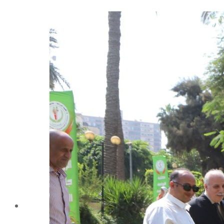
شهادة الاعتماد من الهيئة القومية لضمان جودة التعليم و
الاعتماد
الإدارة
كلمة عميد الكلية
مجلس الكلية
رؤساء الأقسام العلمية
الهيكل التنظيمى
نبذة تاريخية
تاريخ الكلية
الإدارة الحالية
الخطة الإستراتجية و التنفيذية
ميثاق الأخلاقيات
بحوث فى حقوق الملكية الفكرية
إستراتجية التعليم والتعلم
البريد الإلكترونى لإدارات و مراكز الكلية
خريطة الكلية
الرئيسيه