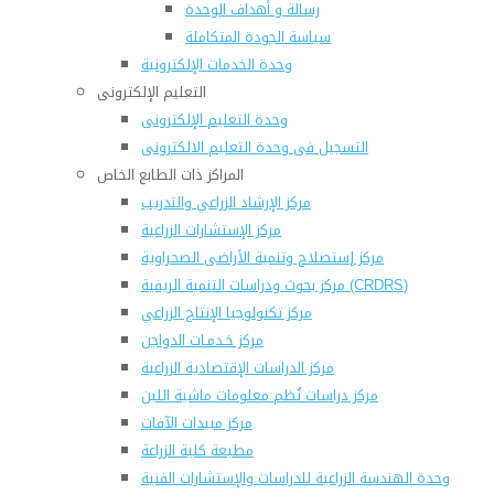
رسالة و أهداف الوحدة
سياسة الجودة المتكاملة
وحدة الخدمات الإلكترونية
التعليم الإلكترونى
وحدة التعليم الإلكترونى
التسجيل فى وحدة التعليم الالكترونى
المراكز ذات الطابع الخاص
مركز الإرشاد الزراعي والتدريب
مركز الإستشارات الزراعية
مركز إستصلاح وتنمية الأراضى الصحراوية
مركز بحوث ودراسات التنمية الريفية (CRDRS)
مركز تكنولوجيا الإنتاج الزراعي
مركز خـدمـات الدواجن
مركز الدراسات الإقتصادية الزراعية
مركز دراسات نُظم معلومات ماشية اللبن
مركز مبيدات الآفات
مطبعة كلية الزراعة
وحدة الهندسة الزراعية للدراسات والإستشارات الفنية