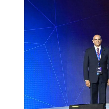
للحصول على البريد الالكترونى للطالب
التدريب الميداني
نادى الطلاب المتفوقين
الدراسات العليا والبحوث والعلاقات الثقافية
عن قطاع الدراسات العليا والبحوث
إدارة العلاقات الثقافية
المصاريف الدراسية لطلاب الدراسات العليا
البرامج الدراسية
الدكتوراة
برنامج الماجستير
برنامج الماجستير المهنى
ماجستير الأدارة المستدامة للأراضى
لوائح برامج الدراسات العليا
(الأوراق المطلوبة للتسجيل (ماجستير/ دكتوراه
التقدم للدراسات العليا إلكترونيا
تسجيل المقررات
شروط قبول الطلاب الوافديين
متطلبات منح درجة الدكتوراة