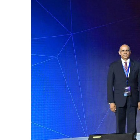
للحصول على البريد الالكترونى للطالب
التدريب الميداني
نادى الطلاب المتفوقين
الدراسات العليا والبحوث والعلاقات الثقافية
عن قطاع الدراسات العليا والبحوث
إدارة العلاقات الثقافية
المصاريف الدراسية لطلاب الدراسات العليا
البرامج الدراسية
الدكتوراة
برنامج الماجستير
برنامج الماجستير المهنى
ماجستير الأدارة المستدامة للأراضى
لوائح برامج الدراسات العليا
(الأوراق المطلوبة للتسجيل (ماجستير/ دكتوراه
التقدم للدراسات العليا إلكترونيا
تسجيل المقررات
شروط قبول الطلاب الوافديين
متطلبات منح درجة الدكتوراة