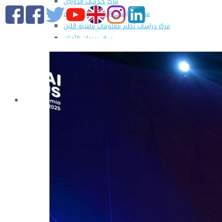
مركز خـدمـات الدواجن
مركز الدراسات الإقتصادية الزراعية
مركز دراسات نُظم معلومات ماشية اللبن
مركز مبيدات الآفات
مطبعة كلية الزراعة
وحدة الهندسة الزراعية للدراسات والإستشارات الفنية
الورش الإنتاجية
التسجيل في دورات مركز الحاسب الآلي بالكلية
القطاعات
التعليم والطلاب
عن قطاع التعليم والطلاب
مهام القطاع
تقرير قطاع شئون التعليم والطلاب
المصروفات الدراسية المقررة للطلاب المستجدين
مواعيد تقديم الطلاب المستجدين العام الجامعى
2019/2020
شروط قبول الطلاب الوافديين
الإرشاد الأكاديمى