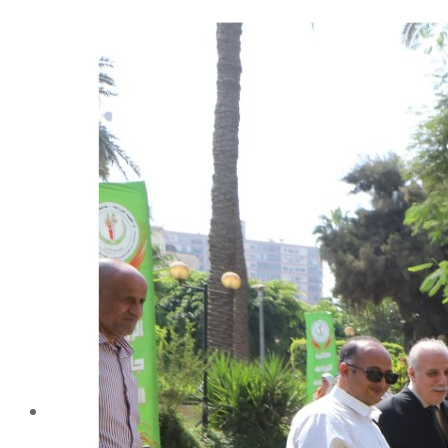
شهادة الاعتماد من الهيئة القومية لضمان جودة التعليم و
الاعتماد
الإدارة
كلمة عميد الكلية
مجلس الكلية
رؤساء الأقسام العلمية
الهيكل التنظيمى
نبذة تاريخية
تاريخ الكلية
الإدارة الحالية
الخطة الإستراتجية و التنفيذية
ميثاق الأخلاقيات
بحوث فى حقوق الملكية الفكرية
إستراتجية التعليم والتعلم
البريد الإلكترونى لإدارات و مراكز الكلية
خريطة الكلية
الرئيسيه