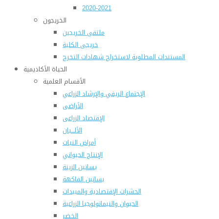
2020-2021
الخريجون
ملتقى الخريجين
خريجى الكلية
المستندات المطلوبة لاستخراج شهادات التخرج
الحياة الأكاديمية
الأقسام العلمية
الإجتماع الريفي والإرشاد الزراعي
الأراضى
الإقتصاد الزراعى
الألـــبان
أمراض النبات
الإنتاج الحيواني
بساتين الزينة
بساتين الفاكهة
الحشرات الإقتصادية والمبيدات
الحيوان والنيماتولوجيا الزراعية
الخضر