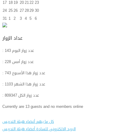
17
18
19
20
21
22
23
24
25
26
27
28
29
30
31
1
2
3
4
5
6
عداد الزوار
: عدد زوار اليوم
143
: عدد زوار أمس
228
: عدد زوار هذا الأسبوع
743
: عدد زوار هذا الشهر
1103
: عدد زوار الكل
809347
Currently are 13 guests and no members online
كل ما يهم أعضاء هيئة التدريس
البريد الالكترونى للسادة أعضاء هيئة التدريس