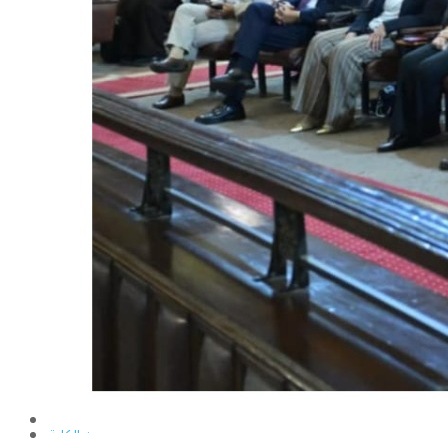
الإنتاج الحيواني
بساتين الزينة
بساتين الفاكهة
الحشرات الإقتصادية والمبيدات
الحيوان والنيماتولوجيا الزراعية
الخضر
الصناعات الغذائية
الكيميـــاء الحيوية
النبات الزراعى
المحاصيل
الميكروبيولوجيا الزراعية
الهندسة الزراعية
الوراثة
البرامج التعليمية
برامج اللغة العربية
برامج اللغة الانجليزية
التعليم المفتوح
عن الكلية