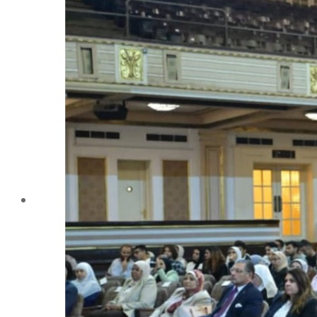
تليفونات تهمك
الجوائز والمراكز خلال العام الجامعى 2019-2020
الأنشطة الطلابية
2016-2017
2017-2018
2019-2020
2020-2021
الخريجون
ملتقى الخريجين
خريجى الكلية
المستندات المطلوبة لاستخراج شهادات التخرج
الحياة الأكاديمية
الأقسام العلمية
الإجتماع الريفي والإرشاد الزراعي
الأراضى
الإقتصاد الزراعى
الألـــبان
أمراض النبات