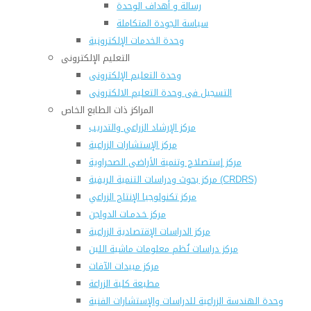
رسالة و أهداف الوحدة
سياسة الجودة المتكاملة
وحدة الخدمات الإلكترونية
التعليم الإلكترونى
وحدة التعليم الإلكترونى
التسجيل فى وحدة التعليم الالكترونى
المراكز ذات الطابع الخاص
مركز الإرشاد الزراعي والتدريب
مركز الإستشارات الزراعية
مركز إستصلاح وتنمية الأراضى الصحراوية
مركز بحوث ودراسات التنمية الريفية (CRDRS)
مركز تكنولوجيا الإنتاج الزراعي
مركز خـدمـات الدواجن
مركز الدراسات الإقتصادية الزراعية
مركز دراسات نُظم معلومات ماشية اللبن
مركز مبيدات الآفات
مطبعة كلية الزراعة
وحدة الهندسة الزراعية للدراسات والإستشارات الفنية