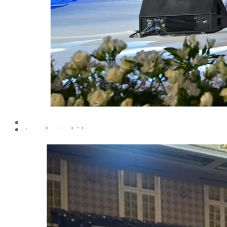
إيداع الرسائل بالمكتبة المركزية
نماذج البعثات والمهمات العلمية
قواعد كتابة الرسائل العلمية
محطة التجارب و البحوث الزراعية
خدمة المجتمع وتنمية البيئة
تقرير قطاع شئون البيئة و خدمة المجتمع
عن قطاع خدمة المجتمع وتنمية البيئة
الخطة السنوية للقطاع
وحدة الأزمات والكوارث
أنشطة قطاع شئون البيئة و خدمة المجتمع
رعاية الشباب والخريجون
رعاية الشباب
إدارة رعاية الشباب
الخدمات التى تقدمها الإدارة
كيفية مشاركة الطالب فى النشاط
لجان الإتحاد
مجلس إتحاد الطلاب
مستشارى لجان الإتحاد