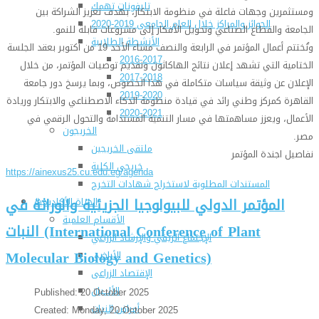
تليفونات تهمك
ومستثمرين وجهات فاعلة في منظومة الابتكار، بهدف تعزيز الشراكة بين
الجوائز والمراكز خلال العام الجامعى 2019-2020
الجامعة والقطاع الصناعي وتحويل الأفكار إلى مشروعات قابلة للنمو.
الأنشطة الطلابية
وتُختتم أعمال المؤتمر في الرابعة والنصف مساء الأحد 19 من أكتوبر بعقد الجلسة
2016-2017
الختامية التي تشهد إعلان نتائج الهاكاثون وتقديم توصيات المؤتمر، من خلال
2017-2018
الإعلان عن وثيقة سياسات متكاملة في هذا الخصوص، وبما يرسخ دور جامعة
2019-2020
القاهرة كمركز وطني رائد في قيادة منظومة الذكاء الاصطناعي والابتكار وريادة
2020-2021
الأعمال، ويعزز مساهمتها في مسار التنمية المستدامة والتحول الرقمي في
الخريجون
مصر.
ملتقى الخريجين
نفاصيل اجندة المؤتمر
خريجى الكلية
https://ainexus25.cu.edu.eg/agenda
المستندات المطلوبة لاستخراج شهادات التخرج
المؤتمر الدولي للبيولوجيا الجزيئية والوراثة في
الحياة الأكاديمية
الأقسام العلمية
النبات (International Conference of Plant
الإجتماع الريفي والإرشاد الزراعي
Molecular Biology and Genetics)
الأراضى
الإقتصاد الزراعى
الألـــبان
Published: 20 October 2025
أمراض النبات
Created: Monday, 20 October 2025