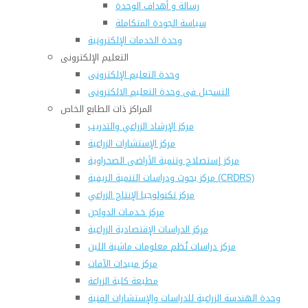
رسالة و أهداف الوحدة
سياسة الجودة المتكاملة
وحدة الخدمات الإلكترونية
التعليم الإلكترونى
وحدة التعليم الإلكترونى
التسجيل فى وحدة التعليم الالكترونى
المراكز ذات الطابع الخاص
مركز الإرشاد الزراعي والتدريب
مركز الإستشارات الزراعية
مركز إستصلاح وتنمية الأراضى الصحراوية
مركز بحوث ودراسات التنمية الريفية (CRDRS)
مركز تكنولوجيا الإنتاج الزراعي
مركز خـدمـات الدواجن
مركز الدراسات الإقتصادية الزراعية
مركز دراسات نُظم معلومات ماشية اللبن
مركز مبيدات الآفات
مطبعة كلية الزراعة
وحدة الهندسة الزراعية للدراسات والإستشارات الفنية