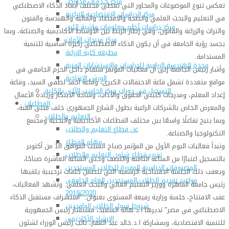
مركز خـدمـات الدواجن
تعكس تنوع الموضوعات والمحاور التي تغطي مختلف أبعاد الذكاء الاصطناعي
مركز الدراسات الإقتصادية الزراعية
في التعليم والبحث العلمي والصحة والاقتصاد والمالية والهندسة والفنون
مركز دراسات نُظم معلومات ماشية اللبن
والتراث والزراعة والقانون، وفي إطار الربط بين الأوساط الأكاديمية والصناعة، وبما
مركز مبيدات الآفات
يجسد رؤية الجامعة في أن يكون الذكاء الاصطناعي ركيزة أساسية للتنمية
مطبعة كلية الزراعة
المستدامة.
وحدة الهندسة الزراعية للدراسات والإستشارات الفنية
وأشار رئيس الجامعة إلى أن فعاليات المؤتمر ستقام داخل الحرم الجامعي في
الورش الإنتاجية
مواقع متعددة تشمل قاعة الاحتفالات الكبرى، وقاعة أحمد لطفي السيد، وقاعة
التسجيل في دورات مركز الحاسب الآلي بالكلية
إعداد المعلم، ومدرجات كليتي الحقوق والآداب، وساحة الابتكار وريادة الأعمال
القطاعات
والمعرض الخاص بالشركات الراعية بطول الشارع الجمهوري خلف مبنى القبة،
التعليم والطلاب
وبما يتيح تفاعلًا واسعًا بين مختلف القطاعات الأكاديمية والبحثية ومجتمع
عن قطاع التعليم والطلاب
التكنولوجيا والصناعة.
مهام القطاع
وتبدأ فعاليات اليوم الأول من المؤتمر صباح السبت الموافق 18 من أكتوبر
تقرير قطاع شئون التعليم والطلاب
بالتسجيل اعتبارًا من الساعة الثامنة والنصف وحتى الساعة العاشرة صباحًا،
المصروفات الدراسية المقررة للطلاب المستجدين
ويعقب ذلك الجلسة الافتتاحية الرسمية التي تتضمن كلمات ترحيبية يلقيها
مواعيد تقديم الطلاب المستجدين العام الجامعى
رئيس جامعة القاهرة ووزير التعليم العالي والبحث العلمي. وتشهد الفعاليات،
2019/2020
عقب الافتتاح، جلسة وزارية رفيعة المستوى بعنوان: "استشراف مستقبل الذكاء
شروط قبول الطلاب الوافديين
الاصطناعي في مصر" تديرها ا.د.هالة السعيد، مستشار رئيس الجمهورية
الإرشاد الأكاديمى
للتنمية الاقتصادية، وبمشاركة ا.د.خالد عبد الغفار، نائب رئيس الوزراء لشئون