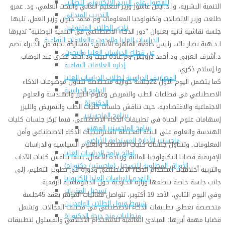
للحصول على البريد الالكترونى للطالب
التنمية البشرية، وا.د.أيمن عاشور وزير التعليم العالي والبحث العلمي، ود. عمرو
التدريب الميداني
طلعت وزير الاتصالات وتكنولوجيا المعلومات وم.محمد جبران وزير العمل، تليها
نادى الطلاب المتفوقين
جلسة نقاشية ثانية بعنوان "دور الذكاء الاصطناعي في التنمية الوطنية" تديرها
الدراسات العليا والبحوث والعلاقات الثقافية
ا.د.هبة نصار نائب رئيس جامعة القاهرة الأسبق، بمشاركة نخبة من الخبراء تضم
عن قطاع الدراسات العليا والبحوث
د.أشرف العربي ود.أحمد درويش وم.غادة لبيب ود.أحمد فكري عبد الوهاب
إدارة العلاقات الثقافية
وا.إسلام ذكري.
المصاريف الدراسية لطلاب الدراسات العليا
كما يتضمن اليوم الأول 22جلسة حوارية متخصصة تتناول موضوعات الذكاء
البرامج الدراسية
الاصطناعي في قطاعات الطب والتمريض وعلوم الليزر والهندسة والعلوم
الدكتوراة
الاجتماعية والاقتصادية، حيث تناقش جلسات كليات الطب والتمريض والليزر
برنامج الماجستير
إسهامات علوم الحياة في تطبيقات الذكاء الاصطناعي، فيما تركز جلسات كليات
برنامج الماجستير المهنى
الهندسة والعلوم على البيئة المحيطة باستراتيجيات الذكاء الاصطناعي وأمن
ماجستير الأدارة المستدامة للأراضى
المعلومات. وتتناول جلسات كليات الاقتصاد والعلوم السياسية والدراسات
لوائح برامج الدراسات العليا
الإفريقية قضايا التكنولوجيا المالية وريادة الأعمال، بينما تناقش كليات الآداب
(الأوراق المطلوبة للتسجيل (ماجستير/ دكتوراه
والتربية أخلاقيات استخدام الذكاء الاصطناعي ودوره في تطوير التعليم، إلى
التقدم للدراسات العليا إلكترونيا
جانب جلسة خاصة تنظمها وزارة الخارجية حول الدبلوماسية الرقمية.
تسجيل المقررات
وفي اليوم الثاني، الأحد 19 أكتوبر، تتواصل فعاليات المؤتمر بعقد 45جلسة
شروط قبول الطلاب الوافديين
متخصصة تغطي تطبيقات الذكاء الاصطناعي في مختلف المجالات. وتشمل
متطلبات منح درجة الدكتوراة
قضايا مهمة أبرزها: المبادئ العالمية للاستخدام الأخلاقي والمسئول لتطبيقات