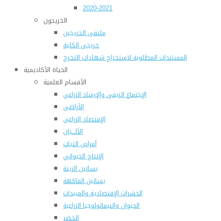
2020-2021
الخريجون
ملتقى الخريجين
خريجى الكلية
المستندات المطلوبة لاستخراج شهادات التخرج
الحياة الأكاديمية
الأقسام العلمية
الإجتماع الريفي والإرشاد الزراعي
الأراضى
الإقتصاد الزراعى
الألـــبان
أمراض النبات
الإنتاج الحيواني
بساتين الزينة
بساتين الفاكهة
الحشرات الإقتصادية والمبيدات
الحيوان والنيماتولوجيا الزراعية
الخضر