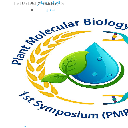
الإنتاج الحيواني
Last Updated: 21 October 2025
بساتين الزينة
بساتين الفاكهة
الحشرات الإقتصادية والمبيدات
الحيوان والنيماتولوجيا الزراعية
الخضر
الصناعات الغذائية
الكيميـــاء الحيوية
النبات الزراعى
المحاصيل
الميكروبيولوجيا الزراعية
الهندسة الزراعية
الوراثة
البرامج التعليمية
برامج اللغة العربية
برامج اللغة الانجليزية
التعليم المفتوح
عن الكلية