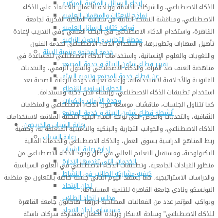
إيداع الرسائل بالمكتبة المركزية
الذكاء الاصطناعي، والشركات الناشئة وريادة الأعمال بالاعتماد على الذكاء
نماذج البعثات والمهمات العلمية
الاصطناعي، ومناقشة النسخة الثانية من سياسة الملكية الفكرية لجامعة
قواعد كتابة الرسائل العلمية
القاهرة، واستخدام الذكاء الاصطناعي في البحث العلمي وفي التدريب لإعادة
محطة التجارب و البحوث الزراعية
تأهيل المهارات وتطويرها، واستخدام الذكاء الاصطناعي لخدمة الفنون
خدمة المجتمع وتنمية البيئة
واللغويات والعلوم الإنسانية، واستخدامات الذكاء الاصطناعي للمساعدة في
تقرير قطاع شئون البيئة و خدمة المجتمع
مناهضة العنف ضد المرأة، والذكاء الاصطناعي والتحول الرقمي، والتحديات
عن قطاع خدمة المجتمع وتنمية البيئة
القانونية والأخلاقية لاستخداماته، وإعادة تعريف جودة الرعاية الصحية بعد
الخطة السنوية للقطاع
استخدام تطبيقات الذكاء الاصطناعي، وإنشاء مدن ذكية ومستدامة.
وحدة الأزمات والكوارث
كما تتناول الجلسات، مناقشات موسعة حول الذكاء الاصطناعي والمنظمات
أنشطة قطاع شئون البيئة و خدمة المجتمع
الثقافية، والتحديات والفرص التي تواجه انشاء البنية التحتية الملائمة لاستخدامات
رعاية الشباب والخريجون
الذكاء الاصطناعي، والجوانب التجارية والبنكية والتأمينية المتعلقة به، وكيفية
رعاية الشباب
ربط المناهج الدراسية بسوق العمل، والذكاء الاصطناعي والخدمات المالية
إدارة رعاية الشباب
التكنولوجية، ومستقبل التعليم العالي في ظل وجود الذكاء الاصطناعي من
الخدمات التى تقدمها الإدارة
منظور القيادات الجامعية، وتطبيقات الذكاء الاصطناعي في العلوم السياسية
كيفية مشاركة الطالب فى النشاط
والدراسات الاستراتيجية. كما يشهد اليوم الثاني جلسة خاصة بالتعاون مع منظمة
لجان الإتحاد
اليونسكو ونادي جامعة القاهرة للتنمية المستدامة.
مجلس إتحاد الطلاب
ويواكب المؤتمر عدد من الفعاليات المصاحبة أبرزها "هاكاثون جامعة القاهرة
مستشارى لجان الإتحاد
للذكاء الاصطناعي" وساحة الابتكار وريادة الأعمال بمشاركة شركات ناشئة