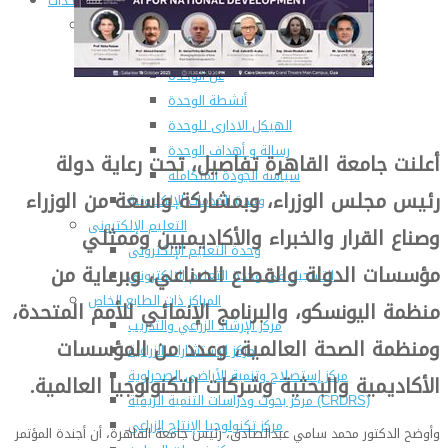
المراكز والوحدات
وحدات التطوير بالكلية
وحدة ضمان الجودة
عن الوحدة
أنشطة الوحدة
الهيكل الادارى للوحدة
رسالة و أهداف الوحدة
أعلنت جامعة القاهرة تفاصيل، تحت رعاية دولة
سياسة الجودة المتكاملة
رئيس مجلس الوزراء، وبمشاركة واسعة من الوزراء
وحدة الخدمات الإلكترونية
التعليم الإلكترونى
وصناع القرار والخبراء والأكاديميين وممثلي
وحدة التعليم الإلكترونى
مؤسسات الدولة والقطاع الصناعي، وبرعاية من
التسجيل فى وحدة التعليم الالكترونى
المراكز ذات الطابع الخاص
منظمة اليونسكو، والبرنامج الإنمائي للأمم المتحدة،
مركز الإرشاد الزراعي والتدريب
ومنظمة الصحة العالمية، وعدد من المؤسسات
مركز الإستشارات الزراعية
مركز إستصلاح وتنمية الأراضى الصحراوية
الأكاديمية والبحثية وشركات التكنولوجيا العالمية.
مركز بحوث ودراسات التنمية الريفية (CRDRS)
مركز تكنولوجيا الإنتاج الزراعي
وأوضح الدكتور محمد سامي عبدالصادق، رئيس جامعة القاهرة، أن أجندة المؤتمر